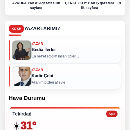
AVRUPA YAKASI gazetesi ilk
ÇERKEZKÖY BAKIŞ gazetesi
ÇERKE
sayfası
ilk sayfası
YAZARLARIMIZ
KÖŞE
YAZAR
Bedia İlerler
En nefret ettiğim insan tipleri...
YAZAR
Kadir Çebi
Allahım bizleri af eyle
Hava Durumu
Tekirdağ
Açık
31°
☀️