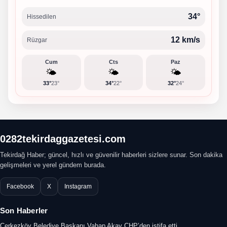
34°
Hissedilen
12 km/s
Rüzgar
Cum
Cts
Paz
🌤️
🌤️
🌤️
33°
23°
34°
22°
32°
24°
0282tekirdaggazetesi.com
Tekirdağ Haber; güncel, hızlı ve güvenilir haberleri sizlere sunar. Son dakika
gelişmeleri ve yerel gündem burada.
Facebook
X
Instagram
Son Haberler
Çerkezköy Belediye Başkanı Vahap Akay CHP’den istifa etti