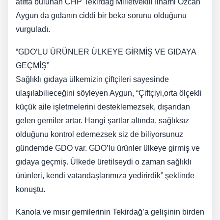
atıfta bulunan CHP Tekirdağ Milletvekili İlhami Özcan
Aygun da gıdanın ciddi bir beka sorunu olduğunu
vurguladı.
“GDO’LU ÜRÜNLER ÜLKEYE GİRMİŞ VE GIDAYA
GEÇMİŞ”
Sağlıklı gıdaya ülkemizin çiftçileri sayesinde
ulaşılabilieceğini söyleyen Aygun, “Çiftçiyi,orta ölçekli
küçük aile işletmelerini desteklemezsek, dışarıdan
gelen gemiler artar. Hangi şartlar altında, sağlıksız
olduğunu kontrol edemezsek siz de biliyorsunuz
gündemde GDO var. GDO’lu ürünler ülkeye girmiş ve
gıdaya geçmiş. Ülkede üretilseydi o zaman sağlıklı
ürünleri, kendi vatandaşlarımıza yedirirdik” şeklinde
konuştu.
Kanola ve mısır gemilerinin Tekirdağ’a gelişinin birden