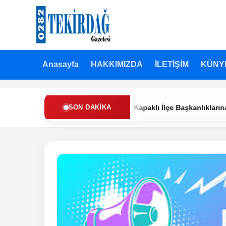
Anasayfa
HAKKIMIZDA
İLETİŞİM
KÜNY
en Refah Partisi’nde Muratlı ve Kapaklı İlçe Başkanlıklarına Yeni 
SON DAKIKA