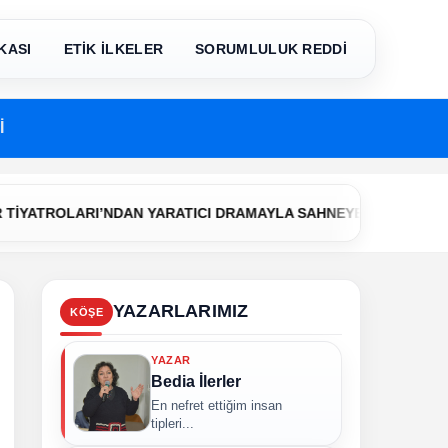
KASI
ETİK İLKELER
SORUMLULUK REDDİ
İ
•
ROLARI’NDAN YARATICI DRAMAYLA SAHNEYE İLK ADIM
Çerke
YAZARLARIMIZ
KÖŞE
YAZAR
Bedia İlerler
En nefret ettiğim insan
tipleri...