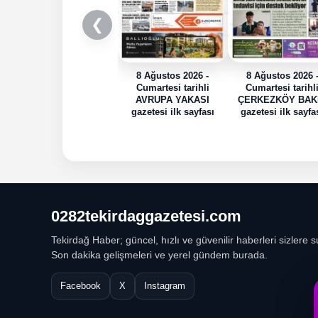
❮
8 Ağustos 2026 -
8 Ağustos 2026 
Cumartesi tarihli
Cumartesi tarihl
AVRUPA YAKASI
ÇERKEZKÖY BAK
gazetesi ilk sayfası
gazetesi ilk sayfa
0282tekirdaggazetesi.com
Tekirdağ Haber; güncel, hızlı ve güvenilir haberleri sizlere s
Son dakika gelişmeleri ve yerel gündem burada.
Facebook
X
Instagram