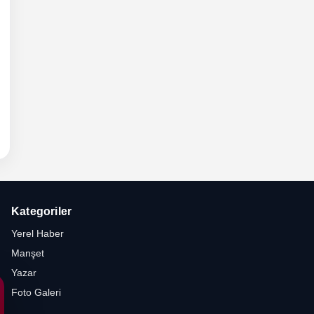
6 -
hli
etesi
Kategoriler
Yerel Haber
Manşet
Yazar
Foto Galeri