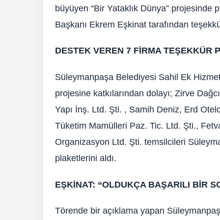
büyüyen “Bir Yataklık Dünya” projesinde 
Başkanı Ekrem Eşkinat tarafından teşekkür 
DESTEK VEREN 7 FİRMA TEŞEKKÜR P
Süleymanpaşa Belediyesi Sahil Ek Hizmet 
projesine katkılarından dolayı; Zirve Dağ
Yapı İnş. Ltd. Şti. , Samih Deniz, Erd Otel
Tüketim Mamülleri Paz. Tic. Ltd. Şti., Fetva
Organizasyon Ltd. Şti. temsilcileri Süle
plaketlerini aldı.
EŞKİNAT: “OLDUKÇA BAŞARILI BİR S
Törende bir açıklama yapan Süleymanpaşa