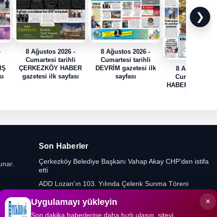
❯
-
8 Ağustos 2026 -
8 Ağustos 2026 -
i
Cumartesi tarihli
Cumartesi tarihli
IŞ
ÇERKEZKÖY HABER
DEVRİM gazetesi ilk
8 Ağustos 202
sı
gazetesi ilk sayfası
sayfası
Cumartesi tari
HABER TRAK gaz
ilk sayfası
Son Haberler
Çerkezköy Belediye Başkanı Vahap Akay CHP’den istifa
unar.
etti
ADD Lozan’ın 103. Yılında Çelenk Sunma Töreni
Düzenledi
×
Uygulamayı yükleyin
Yeniden Refah Partisi’nde Muratlı ve Kapaklı İlçe
Başkanlıklarına Yeni Atamalar
Son dakika haberlerine daha hızlı ulaşın, siteyi