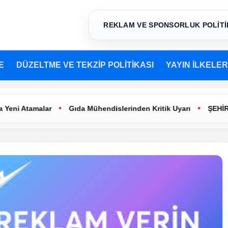
REKLAM VE SPONSORLUK POLİTİ
E
DÜZELTME VE TEKZİP POLİTİKASI
YAYIN İLKELER
•
•
Atamalar
Gıda Mühendislerinden Kritik Uyarı
ŞEHİR TİYAT