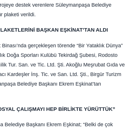
projeye destek verenlere Süleymanpaşa Belediye
plaketi verildi.
LAKETLERİNİ BAŞKAN EŞKİNAT’TAN ALDI
Binası’nda gerçekleşen törende “Bir Yataklık Dünya”
cılık Doğa Sporları Kulübü Tekirdağ Şubesi, Rodosto
cilik Tur. San. ve Tic. Ltd. Şti. Akoğlu Meşrubat Gıda ve
cı Kardeşler İnş. Tic. ve San. Ltd. Şti., Birgür Turizm
ymanpaşa Belediye Başkanı Ekrem Eşkinat’tan
OSYAL ÇALIŞMAYI HEP BİRLİKTE YÜRÜTTÜK”
 Belediye Başkanı Ekrem Eşkinat; “Belki de çok