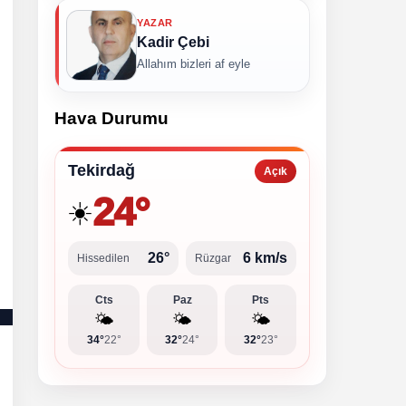
YAZAR
Kadir Çebi
Allahım bizleri af eyle
Hava Durumu
Tekirdağ
Açık
24°
☀️
26°
6 km/s
Hissedilen
Rüzgar
Cts
Paz
Pts
🌤️
🌤️
🌤️
34°
22°
32°
24°
32°
23°