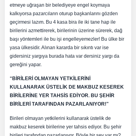
etmeye uğraşan bir belediyeye engel koymaya
kalkıyorsa pazarcıların oturup başkanlarını gözden
geçirmesi lazım. Bu 4 kasa bira ile iki tane hap ile
birilerini azmettirerek, birilerinin üzerine sürerek, dağ
başı yöntemleri ile bu işi engelleyemezler! Bu ülke bir
yasa ülkesidir. Alınan kararda bir sıkıntı var ise
gidersiniz yargıya burada hata var dersiniz yargı da
gereğini yapar.
“BİRİLERİ OLMAYAN YETKİLERİNİ
KULLANARAK ÜSTELİK DE MAKBUZ KESEREK
BİRİLERİNE YER TAHSİS EDİYOR. BU ŞEHİR
BİRİLERİ TARAFINDAN PAZARLANIYOR!”
Birileri olmayan yetkilerini kullanarak üstelik de
makbuz keserek birilerine yer tahsis ediyor. Bu şehir
birileri tarafından pazarlanıyor. Böyle bir şey var mı?