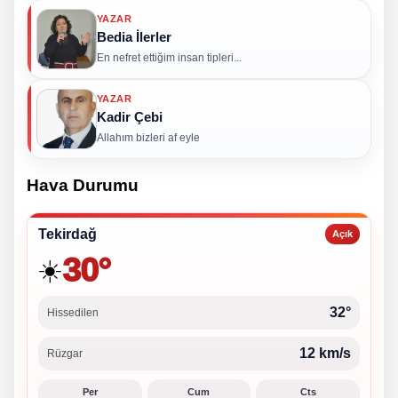
YAZAR
Bedia İlerler
En nefret ettiğim insan tipleri...
YAZAR
Kadir Çebi
Allahım bizleri af eyle
Hava Durumu
Tekirdağ
Açık
30°
☀️
32°
Hissedilen
12 km/s
Rüzgar
Per
Cum
Cts