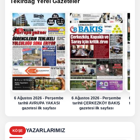
Tekirdağ Yerel Gazeteler
6 Ağustos 2026 - Perşembe
6 Ağustos 2026 - Perşembe
6 Ağu
tarihli AVRUPA YAKASI
tarihli ÇERKEZKÖY BAKIŞ
tarih
gazetesi ilk sayfası
gazetesi ilk sayfası
g
YAZARLARIMIZ
KÖŞE