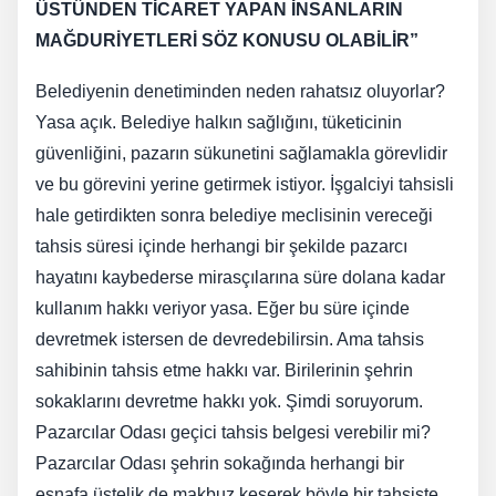
ÜSTÜNDEN TİCARET YAPAN İNSANLARIN
MAĞDURİYETLERİ SÖZ KONUSU OLABİLİR”
Belediyenin denetiminden neden rahatsız oluyorlar?
Yasa açık. Belediye halkın sağlığını, tüketicinin
güvenliğini, pazarın sükunetini sağlamakla görevlidir
ve bu görevini yerine getirmek istiyor. İşgalciyi tahsisli
hale getirdikten sonra belediye meclisinin vereceği
tahsis süresi içinde herhangi bir şekilde pazarcı
hayatını kaybederse mirasçılarına süre dolana kadar
kullanım hakkı veriyor yasa. Eğer bu süre içinde
devretmek istersen de devredebilirsin. Ama tahsis
sahibinin tahsis etme hakkı var. Birilerinin şehrin
sokaklarını devretme hakkı yok. Şimdi soruyorum.
Pazarcılar Odası geçici tahsis belgesi verebilir mi?
Pazarcılar Odası şehrin sokağında herhangi bir
esnafa üstelik de makbuz keserek böyle bir tahsiste