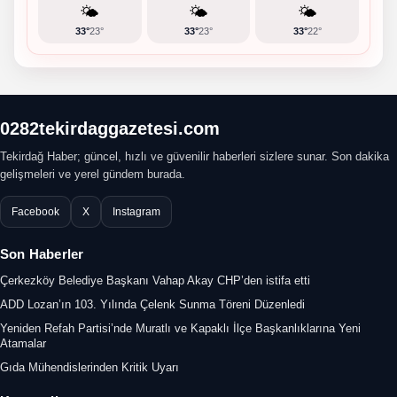
🌤️
🌤️
🌤️
33°
23°
33°
23°
33°
22°
0282tekirdaggazetesi.com
Tekirdağ Haber; güncel, hızlı ve güvenilir haberleri sizlere sunar. Son dakika
gelişmeleri ve yerel gündem burada.
Facebook
X
Instagram
Son Haberler
Çerkezköy Belediye Başkanı Vahap Akay CHP’den istifa etti
ADD Lozan’ın 103. Yılında Çelenk Sunma Töreni Düzenledi
Yeniden Refah Partisi’nde Muratlı ve Kapaklı İlçe Başkanlıklarına Yeni
Atamalar
Gıda Mühendislerinden Kritik Uyarı