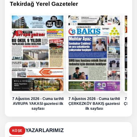
Tekirdağ Yerel Gazeteler
7 Ağustos 2026 - Cuma tarihli
7 Ağustos 2026 - Cuma tarihli
7 Ağus
AVRUPA YAKASI gazetesi ilk
ÇERKEZKÖY BAKIŞ gazetesi
ÇERKE
sayfası
ilk sayfası
YAZARLARIMIZ
KÖŞE