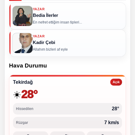
YAZAR
Bedia İlerler
En nefret ettiğim insan tipleri...
YAZAR
Kadir Çebi
Allahım bizleri af eyle
Hava Durumu
Tekirdağ
Açık
28°
☀️
28°
Hissedilen
7 km/s
Rüzgar