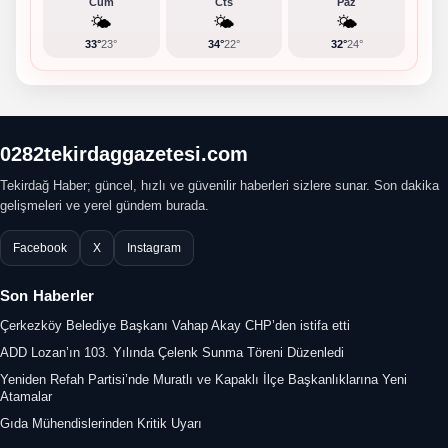
Cum
Cts
Paz
🌤️
🌤️
🌤️
33°
23°
34°
22°
32°
24°
0282tekirdaggazetesi.com
Tekirdağ Haber; güncel, hızlı ve güvenilir haberleri sizlere sunar. Son dakika
gelişmeleri ve yerel gündem burada.
Facebook
X
Instagram
Son Haberler
Çerkezköy Belediye Başkanı Vahap Akay CHP’den istifa etti
ADD Lozan’ın 103. Yılında Çelenk Sunma Töreni Düzenledi
Yeniden Refah Partisi’nde Muratlı ve Kapaklı İlçe Başkanlıklarına Yeni
Atamalar
Gıda Mühendislerinden Kritik Uyarı