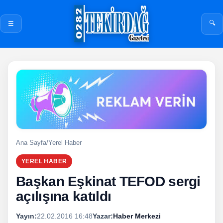
🔍
☰
Ana Sayfa
/
Yerel Haber
YEREL HABER
Başkan Eşkinat TEFOD sergi
açılışına katıldı
Yayın:
22.02.2016 16:48
Yazar:
Haber Merkezi