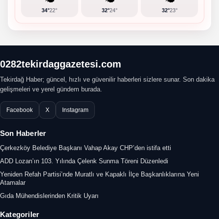
🌤️
🌤️
🌤️
34°
22°
32°
24°
32°
23°
0282tekirdaggazetesi.com
Tekirdağ Haber; güncel, hızlı ve güvenilir haberleri sizlere sunar. Son dakika
gelişmeleri ve yerel gündem burada.
Facebook
X
Instagram
Son Haberler
Çerkezköy Belediye Başkanı Vahap Akay CHP’den istifa etti
ADD Lozan’ın 103. Yılında Çelenk Sunma Töreni Düzenledi
Yeniden Refah Partisi’nde Muratlı ve Kapaklı İlçe Başkanlıklarına Yeni
Atamalar
Gıda Mühendislerinden Kritik Uyarı
Kategoriler