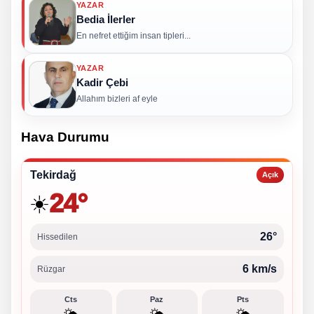
YAZAR
Bedia İlerler
En nefret ettiğim insan tipleri...
YAZAR
Kadir Çebi
Allahım bizleri af eyle
Hava Durumu
Tekirdağ
Açık
24°
☀️
26°
Hissedilen
6 km/s
Rüzgar
Cts
Paz
Pts