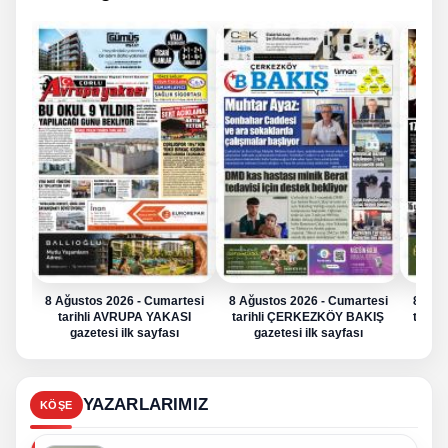
8 Ağustos 2026 - Cumartesi
8 Ağustos 2026 - Cumartesi
8 Ağu
tarihli AVRUPA YAKASI
tarihli ÇERKEZKÖY BAKIŞ
tarih
gazetesi ilk sayfası
gazetesi ilk sayfası
g
YAZARLARIMIZ
KÖŞE