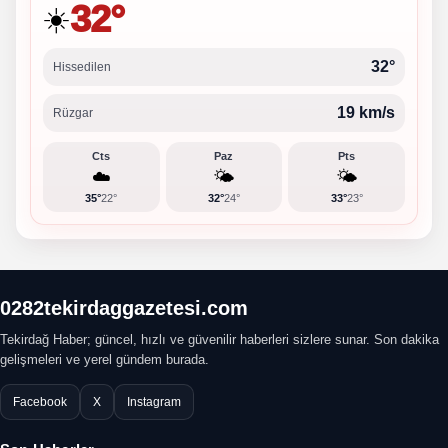
32°
☀️
32°
Hissedilen
19 km/s
Rüzgar
Cts
Paz
Pts
☁️
🌤️
🌤️
35°
22°
32°
24°
33°
23°
0282tekirdaggazetesi.com
Tekirdağ Haber; güncel, hızlı ve güvenilir haberleri sizlere sunar. Son dakika
gelişmeleri ve yerel gündem burada.
Facebook
X
Instagram