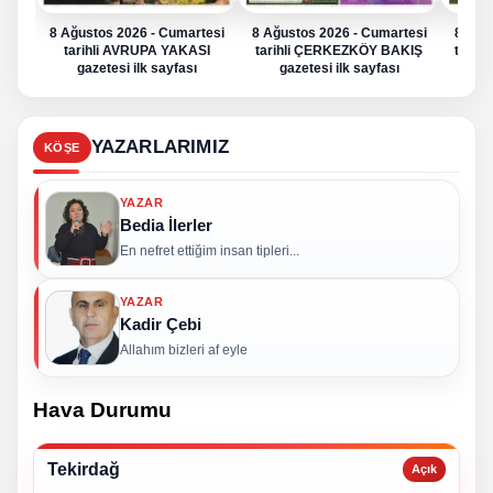
8 Ağustos 2026 - Cumartesi
8 Ağustos 2026 - Cumartesi
8 Ağu
tarihli AVRUPA YAKASI
tarihli ÇERKEZKÖY BAKIŞ
tarih
gazetesi ilk sayfası
gazetesi ilk sayfası
g
YAZARLARIMIZ
KÖŞE
YAZAR
Bedia İlerler
En nefret ettiğim insan tipleri...
YAZAR
Kadir Çebi
Allahım bizleri af eyle
Hava Durumu
Tekirdağ
Açık