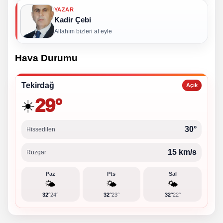
YAZAR
Kadir Çebi
Allahım bizleri af eyle
Hava Durumu
Tekirdağ
Açık
29°
☀️
30°
Hissedilen
15 km/s
Rüzgar
Paz
Pts
Sal
🌤️
🌤️
🌤️
32°
24°
32°
23°
32°
22°