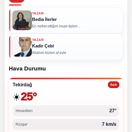
YAZAR
Bedia İlerler
En nefret ettiğim insan tipleri...
YAZAR
Kadir Çebi
Allahım bizleri af eyle
Hava Durumu
Tekirdağ
Açık
25°
☀️
27°
Hissedilen
7 km/s
Rüzgar