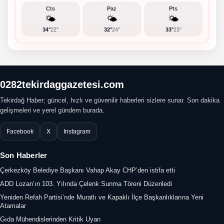
Cts
Paz
Pts
🌤️
🌤️
🌤️
34°
22°
32°
24°
33°
23°
0282tekirdaggazetesi.com
Tekirdağ Haber; güncel, hızlı ve güvenilir haberleri sizlere sunar. Son dakika
gelişmeleri ve yerel gündem burada.
Facebook
X
Instagram
Son Haberler
Çerkezköy Belediye Başkanı Vahap Akay CHP’den istifa etti
ADD Lozan’ın 103. Yılında Çelenk Sunma Töreni Düzenledi
Yeniden Refah Partisi’nde Muratlı ve Kapaklı İlçe Başkanlıklarına Yeni
Atamalar
Gıda Mühendislerinden Kritik Uyarı