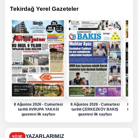
Tekirdağ Yerel Gazeteler
8 Ağustos 2026 - Cumartesi
8 Ağustos 2026 - Cumartesi
8 Ağu
tarihli AVRUPA YAKASI
tarihli ÇERKEZKÖY BAKIŞ
tarih
gazetesi ilk sayfası
gazetesi ilk sayfası
g
YAZARLARIMIZ
KÖŞE