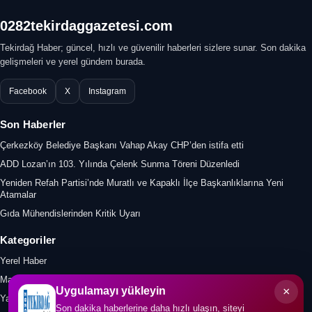
0282tekirdaggazetesi.com
Tekirdağ Haber; güncel, hızlı ve güvenilir haberleri sizlere sunar. Son dakika
gelişmeleri ve yerel gündem burada.
Facebook
X
Instagram
Son Haberler
Çerkezköy Belediye Başkanı Vahap Akay CHP’den istifa etti
ADD Lozan’ın 103. Yılında Çelenk Sunma Töreni Düzenledi
Yeniden Refah Partisi’nde Muratlı ve Kapaklı İlçe Başkanlıklarına Yeni
Atamalar
Gıda Mühendislerinden Kritik Uyarı
Kategoriler
Yerel Haber
Manşet
×
Uygulamayı yükleyin
Yazar
Son dakika haberlerine daha hızlı ulaşın, siteyi