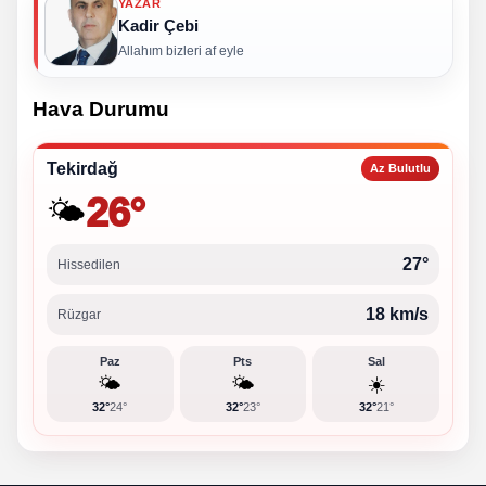
YAZAR
Kadir Çebi
Allahım bizleri af eyle
Hava Durumu
Tekirdağ
Az Bulutlu
26°
🌤️
27°
Hissedilen
18 km/s
Rüzgar
Paz
Pts
Sal
🌤️
🌤️
☀️
32°
24°
32°
23°
32°
21°