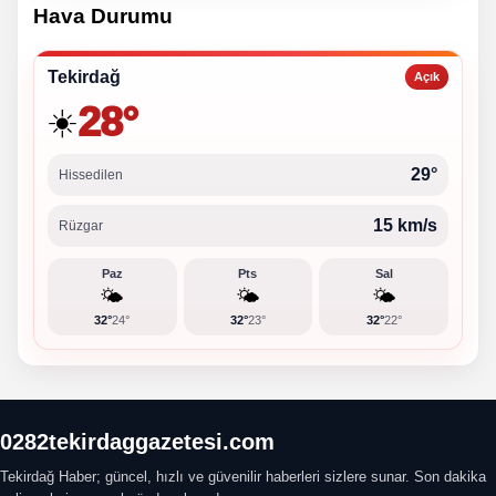
Hava Durumu
Tekirdağ
Açık
28°
☀️
29°
Hissedilen
15 km/s
Rüzgar
Paz
Pts
Sal
🌤️
🌤️
🌤️
32°
24°
32°
23°
32°
22°
0282tekirdaggazetesi.com
Tekirdağ Haber; güncel, hızlı ve güvenilir haberleri sizlere sunar. Son dakika