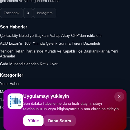
gelişmeleri ve yerel gündem burada.
Facebook
X
Instagram
Son Haberler
Çerkezköy Belediye Başkanı Vahap Akay CHP’den istifa etti
ADD Lozan’ın 103. Yılında Çelenk Sunma Töreni Düzenledi
Yeniden Refah Partisi’nde Muratlı ve Kapaklı İlçe Başkanlıklarına Yeni
Atamalar
Gıda Mühendislerinden Kritik Uyarı
Kategoriler
Yerel Haber
Manşet
×
Uygulamayı yükleyin
Yazar
Son dakika haberlerine daha hızlı ulaşın, siteyi
Foto Galeri
telefonunuzun veya bilgisayarınızın ana ekranına ekleyin.
Yükle
Daha Sonra
© 2026 0282tekirdaggazetesi.com. Tüm hakları saklıdır.
İletişim
KVKK
Gizlilik