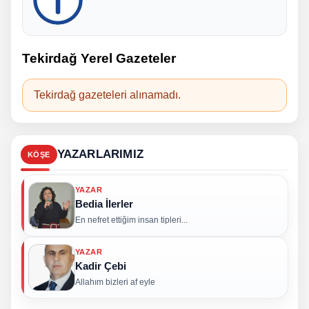
Tekirdağ Yerel Gazeteler
Tekirdağ gazeteleri alınamadı.
YAZARLARIMIZ
KÖŞE
YAZAR
Bedia İlerler
En nefret ettiğim insan tipleri...
YAZAR
Kadir Çebi
Allahım bizleri af eyle