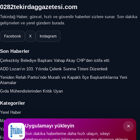
0282tekirdaggazetesi.com
Tekirdağ Haber; güncel, hızlı ve güvenilir haberleri sizlere sunar. Son dakika
gelişmeleri ve yerel gündem burada.
Facebook
X
Instagram
Son Haberler
Çerkezköy Belediye Başkanı Vahap Akay CHP’den istifa etti
ADD Lozan’ın 103. Yılında Çelenk Sunma Töreni Düzenledi
Yeniden Refah Partisi’nde Muratlı ve Kapaklı İlçe Başkanlıklarına Yeni
Atamalar
Gıda Mühendislerinden Kritik Uyarı
Kategoriler
Yerel Haber
Manşet
×
Uygulamayı yükleyin
Yazar
Son dakika haberlerine daha hızlı ulaşın, siteyi
Foto Galeri
telefonunuzun veya bilgisayarınızın ana ekranına ekleyin.