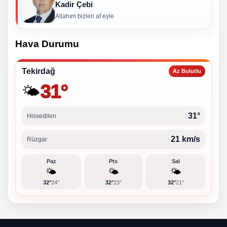
Kadir Çebi
Allahım bizleri af eyle
Hava Durumu
Tekirdağ
Az Bulutlu
31°
🌤️
31°
Hissedilen
21 km/s
Rüzgar
Paz
Pts
Sal
🌤️
🌤️
🌤️
32°
24°
32°
23°
32°
21°