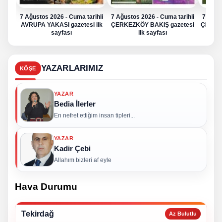
7 Ağustos 2026 - Cuma tarihli
7 Ağustos 2026 - Cuma tarihli
7 Ağus
AVRUPA YAKASI gazetesi ilk
ÇERKEZKÖY BAKIŞ gazetesi
ÇERKE
sayfası
ilk sayfası
YAZARLARIMIZ
KÖŞE
YAZAR
Bedia İlerler
En nefret ettiğim insan tipleri...
YAZAR
Kadir Çebi
Allahım bizleri af eyle
Hava Durumu
Tekirdağ
Az Bulutlu