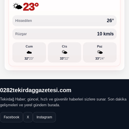
23°
🌤️
26°
Hissedilen
10 km/s
Rüzgar
Cum
Cts
Paz
☁️
🌤️
🌤️
32°
23°
33°
22°
33°
24°
0282tekirdaggazetesi.com
Tekirdağ Haber; güncel, hızlı ve güvenilir haberleri sizlere sunar. Son dakika
gelişmeleri ve yerel gündem burada.
Facebook
X
Instagram