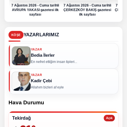
7 Ağustos 2026 - Cuma tarihli
7 Ağustos 2026 - Cuma tarihli
7 Ağus
AVRUPA YAKASI gazetesi ilk
ÇERKEZKÖY BAKIŞ gazetesi
ÇERKE
sayfası
ilk sayfası
YAZARLARIMIZ
KÖŞE
YAZAR
Bedia İlerler
En nefret ettiğim insan tipleri...
YAZAR
Kadir Çebi
Allahım bizleri af eyle
Hava Durumu
Tekirdağ
Açık