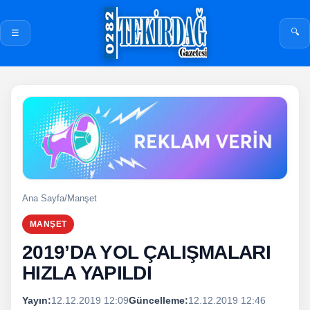
🔍
☰
Ana Sayfa
/
Manşet
MANŞET
2019’DA YOL ÇALIŞMALARI
HIZLA YAPILDI
Yayın:
12.12.2019 12:09
Güncelleme:
12.12.2019 12:46