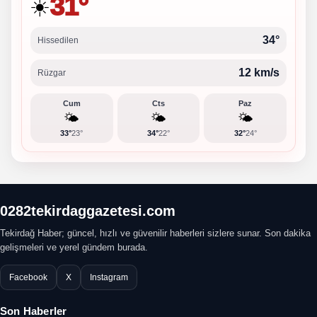
31°
☀️
34°
Hissedilen
12 km/s
Rüzgar
Cum
Cts
Paz
🌤️
🌤️
🌤️
33°
23°
34°
22°
32°
24°
0282tekirdaggazetesi.com
Tekirdağ Haber; güncel, hızlı ve güvenilir haberleri sizlere sunar. Son dakika
gelişmeleri ve yerel gündem burada.
Facebook
X
Instagram
Son Haberler