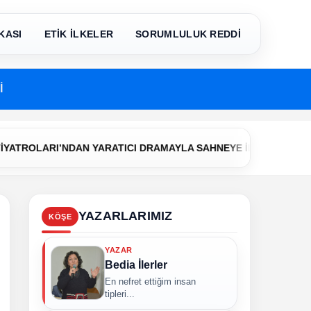
KASI
ETİK İLKELER
SORUMLULUK REDDİ
İ
•
’NDAN YARATICI DRAMAYLA SAHNEYE İLK ADIM
Çerkezköy Be
YAZARLARIMIZ
KÖŞE
YAZAR
Bedia İlerler
En nefret ettiğim insan
tipleri...