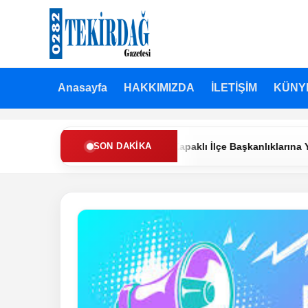
Anasayfa
HAKKIMIZDA
İLETİŞİM
KÜNY
h Partisi’nde Muratlı ve Kapaklı İlçe Başkanlıklarına Yeni Atamalar
SON DAKIKA