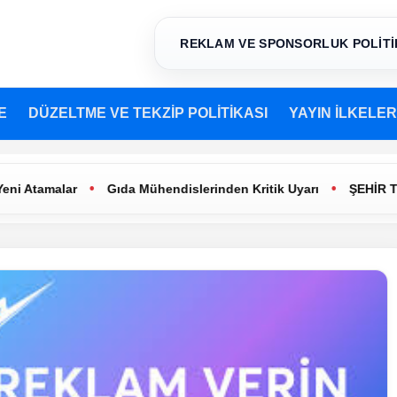
REKLAM VE SPONSORLUK POLİTİ
E
DÜZELTME VE TEKZİP POLİTİKASI
YAYIN İLKELER
•
•
Gıda Mühendislerinden Kritik Uyarı
ŞEHİR TİYATROLARI