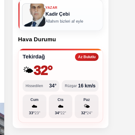
YAZAR
Kadir Çebi
Allahım bizleri af eyle
Hava Durumu
Tekirdağ
Az Bulutlu
32°
🌤️
34°
16 km/s
Hissedilen
Rüzgar
Cum
Cts
Paz
☁️
☁️
🌤️
33°
23°
34°
22°
32°
24°