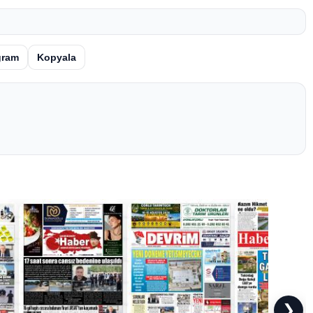
gram
Kopyala
❯