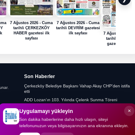
Cuma
7 Ağustos 2026 - Cuma
7 Ağustos 2026 - Cuma
ÖY
tarihli ÇERKEZKÖY
tarihli DEVRİM gazetesi
lk
HABER gazetesi ilk
ilk sayfası
7 Ağustos 2026 
sayfası
tarihli HABER
gazetesi ilk sa
Son Haberler
Çerkezköy Belediye Başkanı Vahap Akay CHP’den istifa
unar.
etti
ADD Lozan’ın 103. Yılında Çelenk Sunma Töreni
Düzenledi
×
Uygulamayı yükleyin
Yeniden Refah Partisi’nde Muratlı ve Kapaklı İlçe
Başkanlıklarına Yeni Atamalar
Son dakika haberlerine daha hızlı ulaşın, siteyi
telefonunuzun veya bilgisayarınızın ana ekranına ekleyin.
Gıda Mühendislerinden Kritik Uyarı