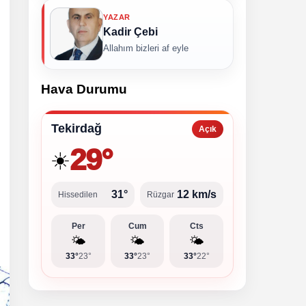
YAZAR
Kadir Çebi
Allahım bizleri af eyle
Hava Durumu
Tekirdağ
Açık
29°
☀️
31°
12 km/s
Hissedilen
Rüzgar
Per
Cum
Cts
🌤️
🌤️
🌤️
33°
23°
33°
23°
33°
22°