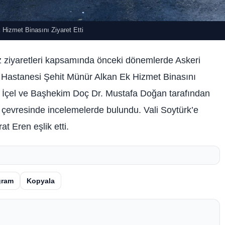
 Hizmet Binasını Ziyaret Etti
z ziyaretleri kapsamında önceki dönemlerde Askeri
 Hastanesi Şehit Münür Alkan Ek Hizmet Binasını
ıza İçel ve Başhekim Doç Dr. Mustafa Doğan tarafından
e çevresinde incelemelerde bulundu. Vali Soytürk’e
t Eren eşlik etti.
gram
Kopyala