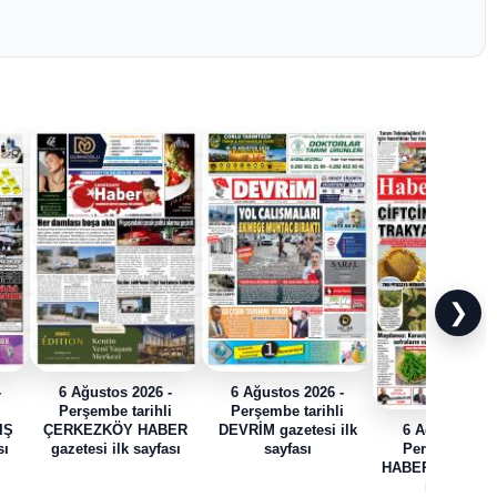
❯
-
6 Ağustos 2026 -
6 Ağustos 2026 -
i
Perşembe tarihli
Perşembe tarihli
IŞ
ÇERKEZKÖY HABER
DEVRİM gazetesi ilk
6 Ağustos 202
sı
gazetesi ilk sayfası
sayfası
Perşembe tari
HABER TRAK gaz
ilk sayfası