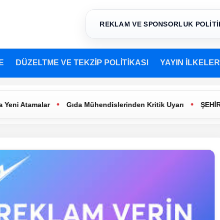
REKLAM VE SPONSORLUK POLİTİ
E
DÜZELTME VE TEKZİP POLİTİKASI
YAYIN İLKELER
•
•
amalar
Gıda Mühendislerinden Kritik Uyarı
ŞEHİR TİYATR