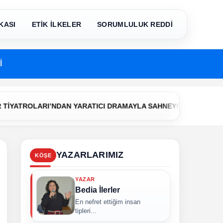
KASI
ETİK İLKELER
SORUMLULUK REDDİ
İ
•
OLARI’NDAN YARATICI DRAMAYLA SAHNEYE İLK ADIM
Çerkez
YAZARLARIMIZ
KÖŞE
YAZAR
Bedia İlerler
En nefret ettiğim insan
tipleri...