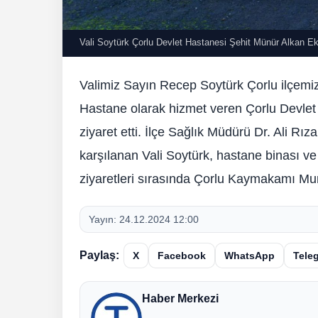
Vali Soytürk Çorlu Devlet Hastanesi Şehit Münür Alkan Ek
Valimiz Sayın Recep Soytürk Çorlu ilçemi
Hastane olarak hizmet veren Çorlu Devlet
ziyaret etti. İlçe Sağlık Müdürü Dr. Ali R
karşılanan Vali Soytürk, hastane binası v
ziyaretleri sırasında Çorlu Kaymakamı Mura
Yayın:
24.12.2024 12:00
Paylaş:
X
Facebook
WhatsApp
Tele
Haber Merkezi