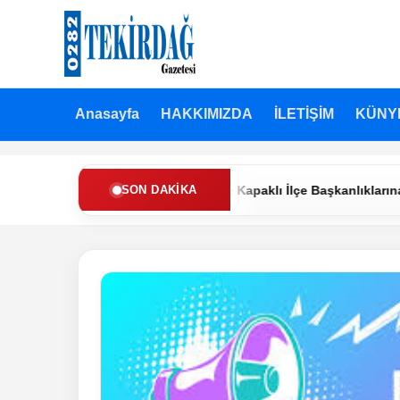
Anasayfa
HAKKIMIZDA
İLETİŞİM
KÜNY
 Refah Partisi’nde Muratlı ve Kapaklı İlçe Başkanlıklarına Yeni At
SON DAKIKA