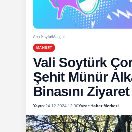
Ana Sayfa
/
Manşet
MANŞET
Vali Soytürk Ço
Şehit Münür Al
Binasını Ziyaret 
Yayın:
24.12.2024 12:00
Yazar:
Haber Merkezi