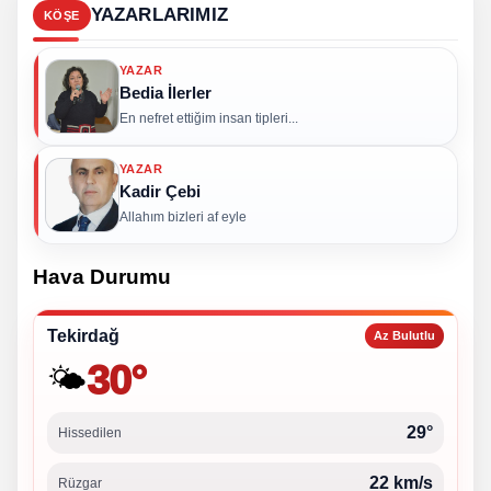
YAZARLARIMIZ
KÖŞE
YAZAR
Bedia İlerler
En nefret ettiğim insan tipleri...
YAZAR
Kadir Çebi
Allahım bizleri af eyle
Hava Durumu
Tekirdağ
Az Bulutlu
30°
🌤️
29°
Hissedilen
22 km/s
Rüzgar