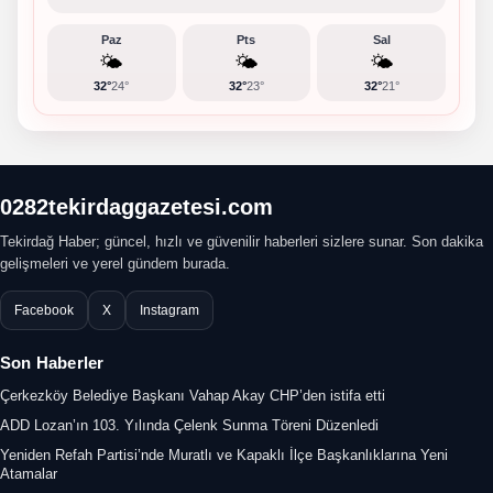
Paz
Pts
Sal
🌤️
🌤️
🌤️
32°
24°
32°
23°
32°
21°
0282tekirdaggazetesi.com
Tekirdağ Haber; güncel, hızlı ve güvenilir haberleri sizlere sunar. Son dakika
gelişmeleri ve yerel gündem burada.
Facebook
X
Instagram
Son Haberler
Çerkezköy Belediye Başkanı Vahap Akay CHP’den istifa etti
ADD Lozan’ın 103. Yılında Çelenk Sunma Töreni Düzenledi
Yeniden Refah Partisi’nde Muratlı ve Kapaklı İlçe Başkanlıklarına Yeni
Atamalar