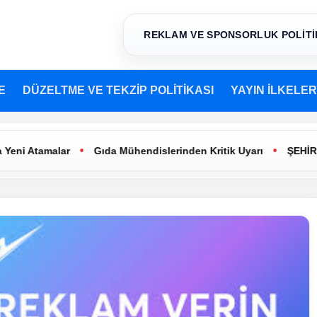
REKLAM VE SPONSORLUK POLİTİ
E
DÜZELTME VE TEKZİP POLİTİKASI
YAYIN İLKELER
•
•
Atamalar
Gıda Mühendislerinden Kritik Uyarı
ŞEHİR TİYAT