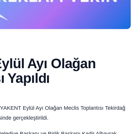
lül Ayı Olağan
ı Yapıldı
KYAKENT Eylül Ayı Olağan Meclis Toplantısı Tekirdağ
nde gerçekleştirildi.
elediye Başkanı ve Birlik Başkanı Kadir Albayrak,