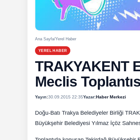
Ana Sayfa
/
Yerel Haber
YEREL HABER
TRAKYAKENT Ey
Meclis Toplantıs
Yayın:
30.09.2015 22:35
Yazar:
Haber Merkezi
Doğu-Batı Trakya Belediyeler Birliği TRA
Büyükşehir Belediyesi Yılmaz İçöz Sahnesi
Toplantıda konuşan Tekirdağ Büyükşehir B