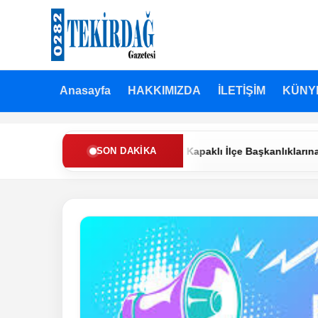
Anasayfa
HAKKIMIZDA
İLETİŞİM
KÜNY
en Refah Partisi’nde Muratlı ve Kapaklı İlçe Başkanlıklarına Yeni 
SON DAKIKA