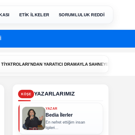
KASI
ETİK İLKELER
SORUMLULUK REDDİ
İ
•
ROLARI’NDAN YARATICI DRAMAYLA SAHNEYE İLK ADIM
Çerke
YAZARLARIMIZ
KÖŞE
YAZAR
Bedia İlerler
En nefret ettiğim insan
tipleri...