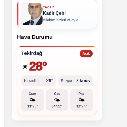
YAZAR
Kadir Çebi
Allahım bizleri af eyle
Hava Durumu
Tekirdağ
Açık
28°
☀️
28°
7 km/s
Hissedilen
Rüzgar
Cum
Cts
Paz
🌤️
🌤️
🌤️
33°
23°
34°
22°
32°
24°