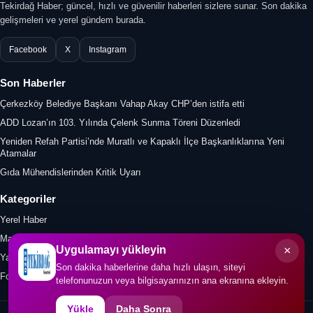
Tekirdağ Haber; güncel, hızlı ve güvenilir haberleri sizlere sunar. Son dakika
gelişmeleri ve yerel gündem burada.
Facebook
X
Instagram
Son Haberler
Çerkezköy Belediye Başkanı Vahap Akay CHP’den istifa etti
ADD Lozan’ın 103. Yılında Çelenk Sunma Töreni Düzenledi
Yeniden Refah Partisi’nde Muratlı ve Kapaklı İlçe Başkanlıklarına Yeni
Atamalar
Gıda Mühendislerinden Kritik Uyarı
Kategoriler
Yerel Haber
Manşet
×
Uygulamayı yükleyin
Yazar
Son dakika haberlerine daha hızlı ulaşın, siteyi
Foto Galeri
telefonunuzun veya bilgisayarınızın ana ekranına ekleyin.
Yükle
Daha Sonra