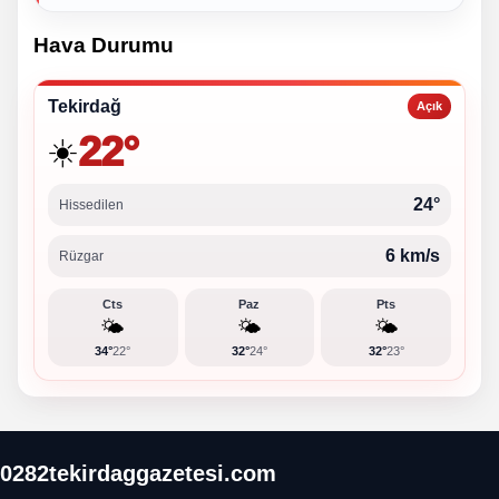
Hava Durumu
Tekirdağ
Açık
22°
☀️
24°
Hissedilen
6 km/s
Rüzgar
Cts
Paz
Pts
🌤️
🌤️
🌤️
34°
22°
32°
24°
32°
23°
0282tekirdaggazetesi.com