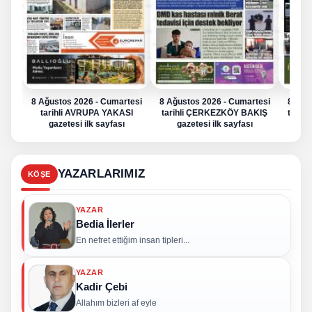
8 Ağustos 2026 - Cumartesi
8 Ağustos 2026 - Cumartesi
8 Ağu
tarihli AVRUPA YAKASI
tarihli ÇERKEZKÖY BAKIŞ
tarih
gazetesi ilk sayfası
gazetesi ilk sayfası
g
YAZARLARIMIZ
KÖŞE
YAZAR
Bedia İlerler
En nefret ettiğim insan tipleri...
YAZAR
Kadir Çebi
Allahım bizleri af eyle