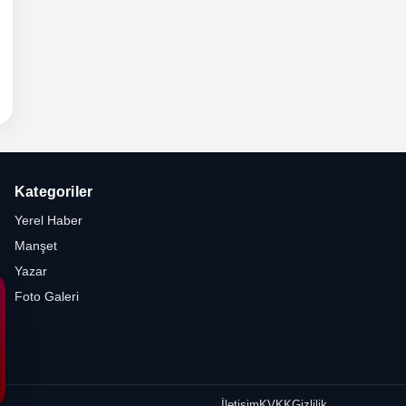
6 -
hli
etesi
Kategoriler
Yerel Haber
Manşet
Yazar
Foto Galeri
İletişim
KVKK
Gizlilik