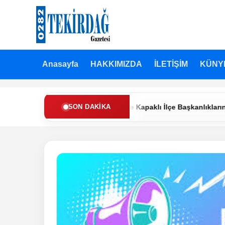
Anasayfa
HAKKIMIZDA
İLETİŞİM
KÜNY
den Refah Partisi’nde Muratlı ve Kapaklı İlçe Başkanlıklarına Yeni 
SON DAKIKA