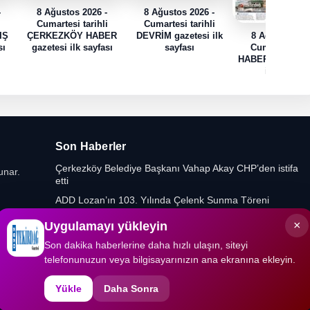
-
8 Ağustos 2026 -
8 Ağustos 2026 -
i
Cumartesi tarihli
Cumartesi tarihli
IŞ
ÇERKEZKÖY HABER
DEVRİM gazetesi ilk
8 Ağustos 202
sı
gazetesi ilk sayfası
sayfası
Cumartesi tari
HABER TRAK gaz
ilk sayfası
Son Haberler
Çerkezköy Belediye Başkanı Vahap Akay CHP’den istifa
unar.
etti
ADD Lozan’ın 103. Yılında Çelenk Sunma Töreni
Düzenledi
×
Uygulamayı yükleyin
Yeniden Refah Partisi’nde Muratlı ve Kapaklı İlçe
Başkanlıklarına Yeni Atamalar
Son dakika haberlerine daha hızlı ulaşın, siteyi
telefonunuzun veya bilgisayarınızın ana ekranına ekleyin.
Gıda Mühendislerinden Kritik Uyarı
Yükle
Daha Sonra