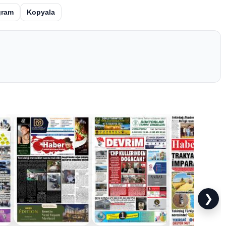
gram
Kopyala
❯