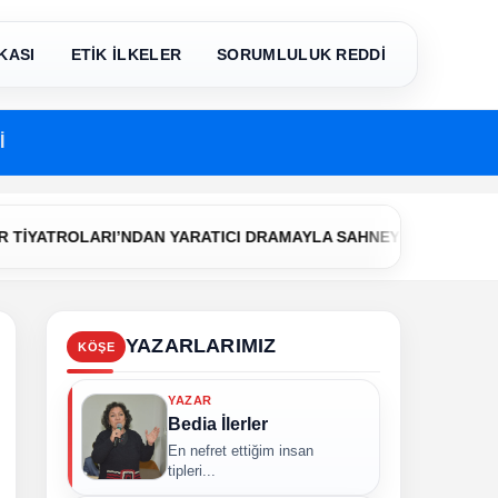
KASI
ETİK İLKELER
SORUMLULUK REDDİ
İ
•
TROLARI’NDAN YARATICI DRAMAYLA SAHNEYE İLK ADIM
Çerk
YAZARLARIMIZ
KÖŞE
YAZAR
Bedia İlerler
En nefret ettiğim insan
tipleri...