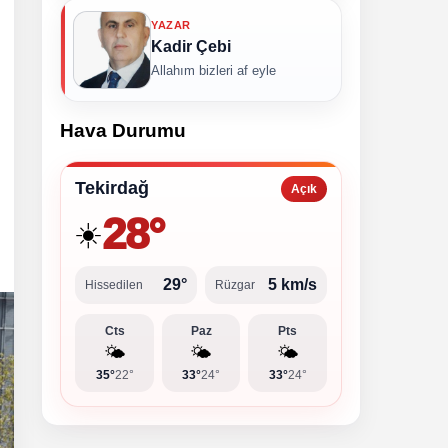
YAZAR
Kadir Çebi
Allahım bizleri af eyle
Hava Durumu
Tekirdağ
Açık
28°
☀️
29°
5 km/s
Hissedilen
Rüzgar
Cts
Paz
Pts
🌤️
🌤️
🌤️
35°
22°
33°
24°
33°
24°