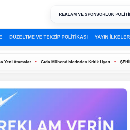
REKLAM VE SPONSORLUK POLİTİ
E
DÜZELTME VE TEKZİP POLİTİKASI
YAYIN İLKELER
•
•
Atamalar
Gıda Mühendislerinden Kritik Uyarı
ŞEHİR TİYA