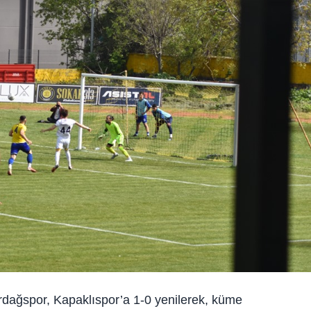
dağspor, Kapaklıspor’a 1-0 yenilerek, küme