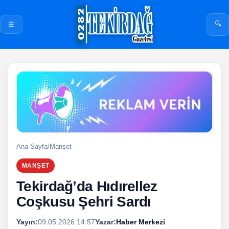
🔍
☰
Ana Sayfa
/
Manşet
MANŞET
Tekirdağ’da Hıdırellez
Coşkusu Şehri Sardı
Yayın:
09.05.2026 14:57
Yazar:
Haber Merkezi