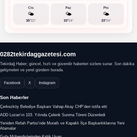
Cts
Paz
Pts
🌤️
🌤️
🌤️
35°
22°
33°
24°
33°
24°
0282tekirdaggazetesi.com
Tekirdağ Haber; güncel, hızlı ve güvenilir haberleri sizlere sunar. Son dakika
gelişmeleri ve yerel gündem burada.
Facebook
X
Instagram
Son Haberler
Çerkezköy Belediye Başkanı Vahap Akay CHP’den istifa etti
ADD Lozan’ın 103. Yılında Çelenk Sunma Töreni Düzenledi
Yeniden Refah Partisi’nde Muratlı ve Kapaklı İlçe Başkanlıklarına Yeni
Atamalar
Gıda Mühendislerinden Kritik Uyarı