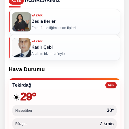
YAZARLARIMIZ
KÖŞE
YAZAR
Bedia İlerler
En nefret ettiğim insan tipleri...
YAZAR
Kadir Çebi
Allahım bizleri af eyle
Hava Durumu
Tekirdağ
Açık
29°
☀️
30°
Hissedilen
7 km/s
Rüzgar