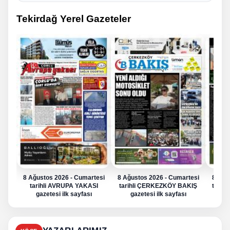
Tekirdağ Yerel Gazeteler
8 Ağustos 2026 - Cumartesi
8 Ağustos 2026 - Cumartesi
8 Ağu
tarihli AVRUPA YAKASI
tarihli ÇERKEZKÖY BAKIŞ
tarih
gazetesi ilk sayfası
gazetesi ilk sayfası
g