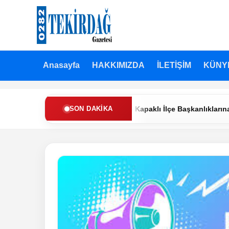
Anasayfa
HAKKIMIZDA
İLETİŞİM
KÜNY
en Refah Partisi’nde Muratlı ve Kapaklı İlçe Başkanlıklarına Yeni 
SON DAKIKA