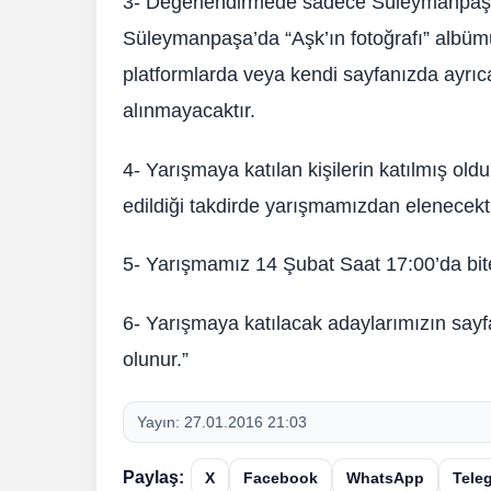
3- Değerlendirmede sadece Süleymanpaşa
Süleymanpaşa’da “Aşk’ın fotoğrafı” albümün
platformlarda veya kendi sayfanızda ayrıc
alınmayacaktır.
4- Yarışmaya katılan kişilerin katılmış oldu
edildiği takdirde yarışmamızdan elenecekti
5- Yarışmamız 14 Şubat Saat 17:00’da bite
6- Yarışmaya katılacak adaylarımızın sayfam
olunur.”
Yayın:
27.01.2016 21:03
Paylaş:
X
Facebook
WhatsApp
Tele