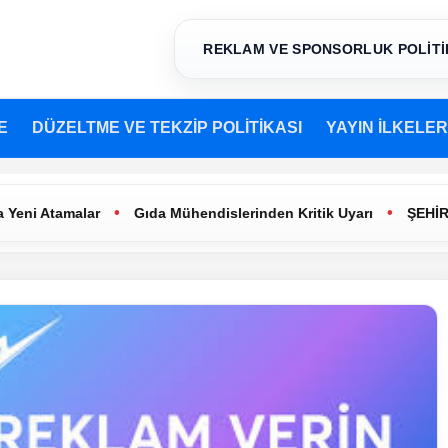
REKLAM VE SPONSORLUK POLİTİ
E
DÜZELTME VE TEKZİP POLİTİKASI
YAYIN İLKELER
•
•
Atamalar
Gıda Mühendislerinden Kritik Uyarı
ŞEHİR TİYAT