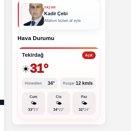
YAZAR
Kadir Çebi
Allahım bizleri af eyle
Hava Durumu
Tekirdağ
Açık
31°
☀️
34°
12 km/s
Hissedilen
Rüzgar
Cum
Cts
Paz
🌤️
🌤️
🌤️
33°
23°
34°
22°
32°
24°