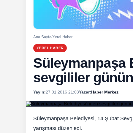
Ana Sayfa
/
Yerel Haber
YEREL HABER
Süleymanpaşa B
sevgililer günü
Yayın:
27.01.2016 21:03
Yazar:
Haber Merkezi
Süleymanpaşa Belediyesi, 14 Şubat Sevgili
yarışması düzenledi.