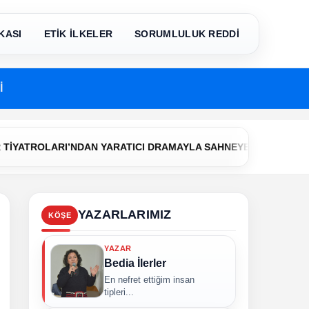
KASI
ETİK İLKELER
SORUMLULUK REDDİ
İ
•
ROLARI’NDAN YARATICI DRAMAYLA SAHNEYE İLK ADIM
Çerke
YAZARLARIMIZ
KÖŞE
YAZAR
Bedia İlerler
En nefret ettiğim insan
tipleri...