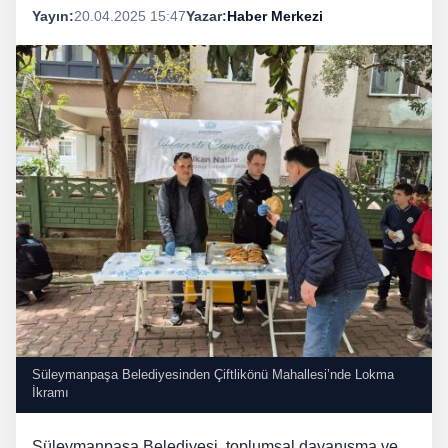
Yayın:
20.04.2025 15:47
Yazar:
Haber Merkezi
Süleymanpaşa Belediyesinden Çiftlikönü Mahallesi’nde Lokma
İkramı
Süleymanpaşa Belediyesi, toplumsal dayanışma ve