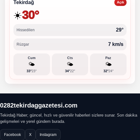
Tekirdağ
Açık
30°
☀️
29°
Hissedilen
7 km/s
Rüzgar
Cum
Cts
Paz
🌤️
🌤️
🌤️
33°
23°
34°
22°
32°
24°
0282tekirdaggazetesi.com
Tekirdağ Haber; güncel, hızlı ve güvenilir haberleri sizlere sunar. Son dakika
gelişmeleri ve yerel gündem burada.
Facebook
X
Instagram