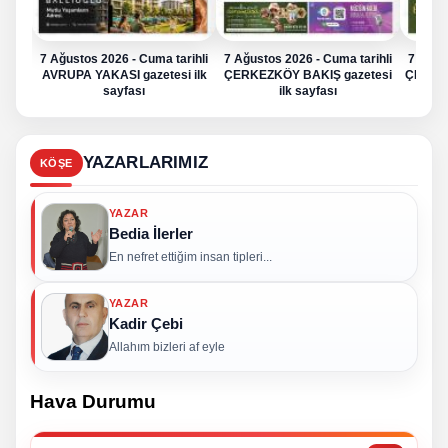
7 Ağustos 2026 - Cuma tarihli
7 Ağustos 2026 - Cuma tarihli
7 Ağus
AVRUPA YAKASI gazetesi ilk
ÇERKEZKÖY BAKIŞ gazetesi
ÇERKE
sayfası
ilk sayfası
YAZARLARIMIZ
KÖŞE
YAZAR
Bedia İlerler
En nefret ettiğim insan tipleri...
YAZAR
Kadir Çebi
Allahım bizleri af eyle
Hava Durumu