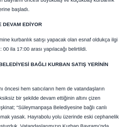
erine başladı.
E DEVAM EDİYOR
mine kurbanlık satışı yapacak olan esnaf oldukça ilgi
: 00 ila 17:00 arası yapılacağı belirtildi.
ELEDİYESİ BAĞLI KURBAN SATIŞ YERİNİN
amı öncesi hem satıcıların hem de vatandaşların
siksiz bir şekilde devam ettiğinin altını çizen
inat; “Süleymanpaşa Belediyesine bağlı canlı
apmak yasak. Hayrabolu yolu üzerinde eski cephanelik
luşturduk. Vatandaşlarımızın Kurban Bayramı’nda