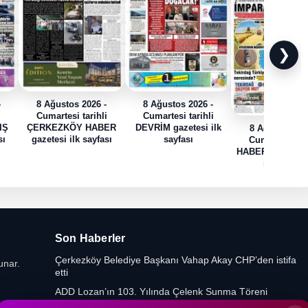
❯
-
8 Ağustos 2026 -
8 Ağustos 2026 -
i
Cumartesi tarihli
Cumartesi tarihli
IŞ
ÇERKEZKÖY HABER
DEVRİM gazetesi ilk
8 Ağustos 202
sı
gazetesi ilk sayfası
sayfası
Cumartesi tari
HABER TRAK gaz
ilk sayfası
Son Haberler
Çerkezköy Belediye Başkanı Vahap Akay CHP’den istifa
unar.
etti
ADD Lozan’ın 103. Yılında Çelenk Sunma Töreni
Düzenledi