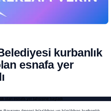
elediyesi kurbanlık
olan esnafa yer
ı
n Bayramı öncesi büyükbaş ve küçükbaş kurbanlık