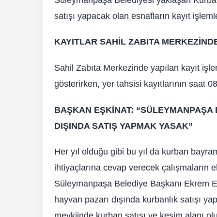
satışı yapacak olan esnafların kayıt işleml
KAYITLAR SAHİL ZABITA MERKEZİND
Sahil Zabıta Merkezinde yapılan kayıt işle
gösterirken, yer tahsisi kayıtlarının saat 08
BAŞKAN EŞKİNAT: “SÜLEYMANPAŞA B
DIŞINDA SATIŞ YAPMAK YASAK”
Her yıl olduğu gibi bu yıl da kurban bayr
ihtiyaçlarına cevap verecek çalışmaların ek
Süleymanpaşa Belediye Başkanı Ekrem Eşk
hayvan pazarı dışında kurbanlık satışı y
mevkiinde kurban satışı ve kesim alanı o