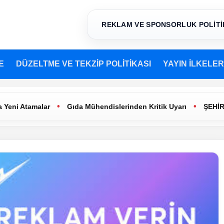
REKLAM VE SPONSORLUK POLİTİ
E
DÜZELTME VE TEKZİP POLİTİKASI
YAYIN İLKELER
•
•
tamalar
Gıda Mühendislerinden Kritik Uyarı
ŞEHİR TİYAT