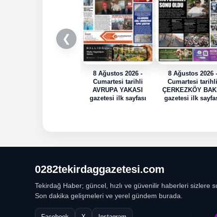
❮
8 Ağustos 2026 -
8 Ağustos 2026 
Cumartesi tarihli
Cumartesi tarihl
AVRUPA YAKASI
ÇERKEZKÖY BAK
gazetesi ilk sayfası
gazetesi ilk sayfa
0282tekirdaggazetesi.com
Tekirdağ Haber; güncel, hızlı ve güvenilir haberleri sizlere s
Son dakika gelişmeleri ve yerel gündem burada.
Facebook
X
Instagram