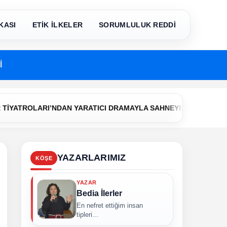
KASI
ETİK İLKELER
SORUMLULUK REDDİ
İ
•
ROLARI’NDAN YARATICI DRAMAYLA SAHNEYE İLK ADIM
Çerke
YAZARLARIMIZ
KÖŞE
YAZAR
Bedia İlerler
En nefret ettiğim insan
tipleri...