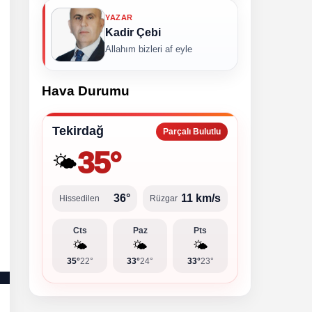
YAZAR
Kadir Çebi
Allahım bizleri af eyle
Hava Durumu
Tekirdağ
Parçalı Bulutlu
35°
🌤️
36°
11 km/s
Hissedilen
Rüzgar
Cts
Paz
Pts
🌤️
🌤️
🌤️
35°
22°
33°
24°
33°
23°