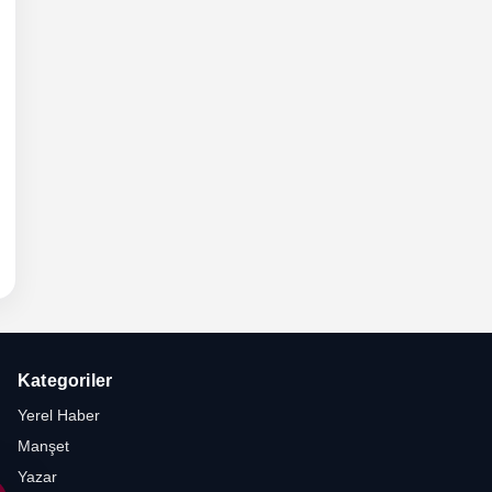
6 -
hli
etesi
Kategoriler
Yerel Haber
Manşet
Yazar