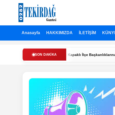
Anasayfa
HAKKIMIZDA
İLETİŞİM
KÜNY
en Refah Partisi’nde Muratlı ve Kapaklı İlçe Başkanlıklarına Yeni A
SON DAKIKA