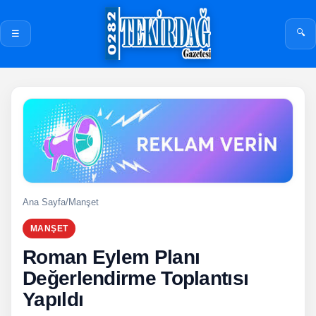
🔍
☰
Ana Sayfa
/
Manşet
MANŞET
Roman Eylem Planı
Değerlendirme Toplantısı
Yapıldı