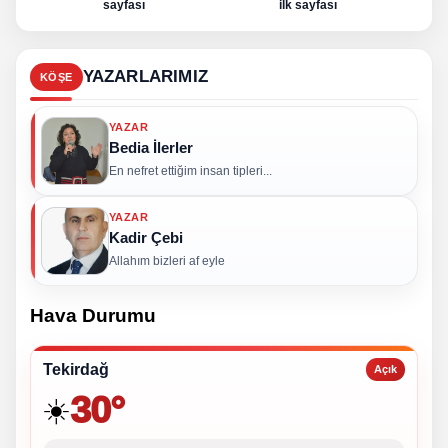
sayfası
ilk sayfası
YAZARLARIMIZ
KÖŞE
YAZAR
Bedia İlerler
En nefret ettiğim insan tipleri...
YAZAR
Kadir Çebi
Allahım bizleri af eyle
Hava Durumu
Tekirdağ
Açık
30°
☀️