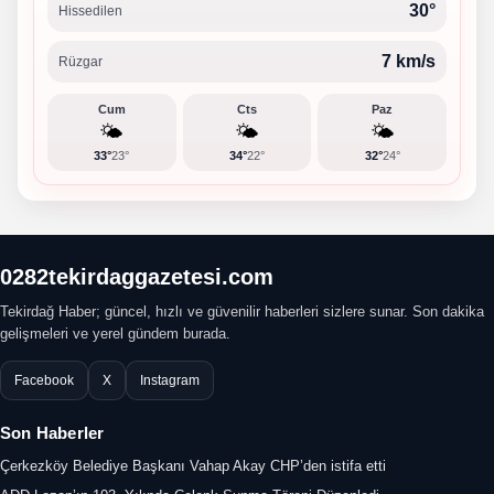
30°
Hissedilen
7 km/s
Rüzgar
Cum
Cts
Paz
🌤️
🌤️
🌤️
33°
23°
34°
22°
32°
24°
0282tekirdaggazetesi.com
Tekirdağ Haber; güncel, hızlı ve güvenilir haberleri sizlere sunar. Son dakika
gelişmeleri ve yerel gündem burada.
Facebook
X
Instagram
Son Haberler
Çerkezköy Belediye Başkanı Vahap Akay CHP’den istifa etti