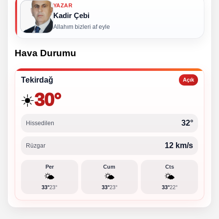
YAZAR
Kadir Çebi
Allahım bizleri af eyle
Hava Durumu
Tekirdağ
Açık
30°
☀️
32°
Hissedilen
12 km/s
Rüzgar
Per
Cum
Cts
🌤️
🌤️
🌤️
33°
23°
33°
23°
33°
22°