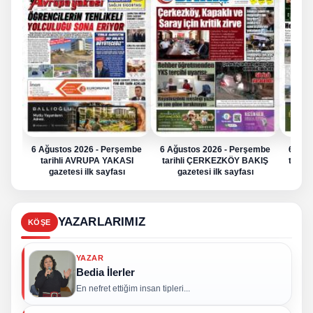
6 Ağustos 2026 - Perşembe
6 Ağustos 2026 - Perşembe
6 Ağu
tarihli AVRUPA YAKASI
tarihli ÇERKEZKÖY BAKIŞ
tarih
gazetesi ilk sayfası
gazetesi ilk sayfası
g
YAZARLARIMIZ
KÖŞE
YAZAR
Bedia İlerler
En nefret ettiğim insan tipleri...