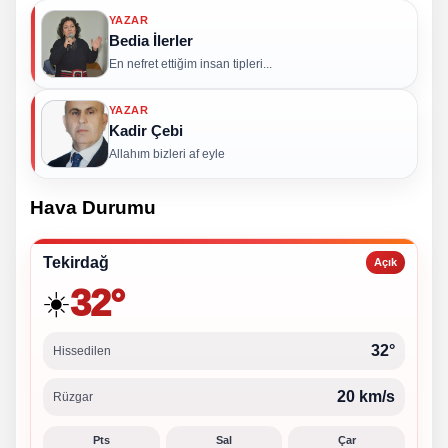
YAZAR
Bedia İlerler
En nefret ettiğim insan tipleri...
YAZAR
Kadir Çebi
Allahım bizleri af eyle
Hava Durumu
Tekirdağ
Açık
32°
☀️
32°
Hissedilen
20 km/s
Rüzgar
Pts
Sal
Çar