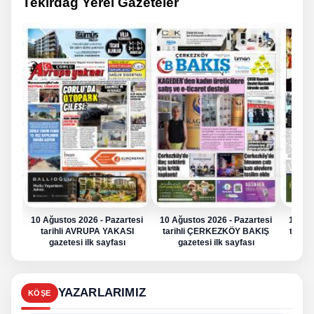
Tekirdağ Yerel Gazeteler
10 Ağustos 2026 - Pazartesi
10 Ağustos 2026 - Pazartesi
10 Ağu
tarihli AVRUPA YAKASI
tarihli ÇERKEZKÖY BAKIŞ
tarih
gazetesi ilk sayfası
gazetesi ilk sayfası
g
YAZARLARIMIZ
KÖŞE