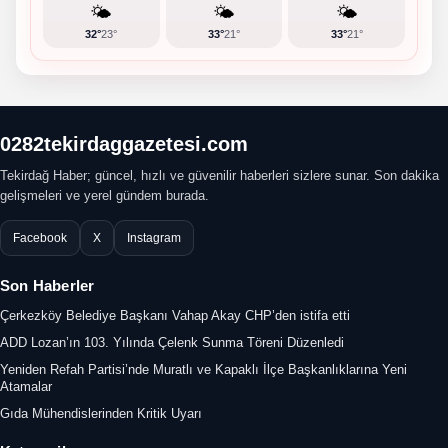
🌤️
🌤️
🌤️
32°
23°
33°
21°
33°
21°
0282tekirdaggazetesi.com
Tekirdağ Haber; güncel, hızlı ve güvenilir haberleri sizlere sunar. Son dakika
gelişmeleri ve yerel gündem burada.
Facebook
X
Instagram
Son Haberler
Çerkezköy Belediye Başkanı Vahap Akay CHP’den istifa etti
ADD Lozan’ın 103. Yılında Çelenk Sunma Töreni Düzenledi
Yeniden Refah Partisi’nde Muratlı ve Kapaklı İlçe Başkanlıklarına Yeni
Atamalar
Gıda Mühendislerinden Kritik Uyarı