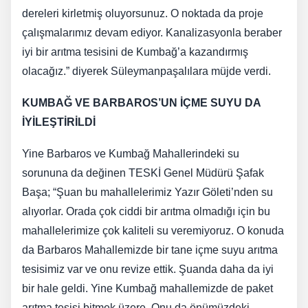
dereleri kirletmiş oluyorsunuz. O noktada da proje
çalışmalarımız devam ediyor. Kanalizasyonla beraber
iyi bir arıtma tesisini de Kumbağ’a kazandırmış
olacağız.” diyerek Süleymanpaşalılara müjde verdi.
KUMBAĞ VE BARBAROS’UN İÇME SUYU DA
İYİLEŞTİRİLDİ
Yine Barbaros ve Kumbağ Mahallerindeki su
sorununa da değinen TESKİ Genel Müdürü Şafak
Başa; “Şuan bu mahallelerimiz Yazır Göleti’nden su
alıyorlar. Orada çok ciddi bir arıtma olmadığı için bu
mahallelerimize çok kaliteli su veremiyoruz. O konuda
da Barbaros Mahallemizde bir tane içme suyu arıtma
tesisimiz var ve onu revize ettik. Şuanda daha da iyi
bir hale geldi. Yine Kumbağ mahallemizde de paket
arıtma tesisi bitmek üzere. Onu da önümüzdeki