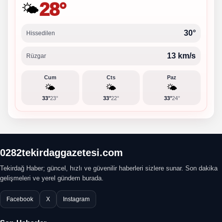
28°
🌤️
30°
Hissedilen
13 km/s
Rüzgar
Cum
Cts
Paz
🌤️
🌤️
🌤️
33°
23°
33°
22°
33°
24°
0282tekirdaggazetesi.com
Tekirdağ Haber; güncel, hızlı ve güvenilir haberleri sizlere sunar. Son dakika
gelişmeleri ve yerel gündem burada.
Facebook
X
Instagram