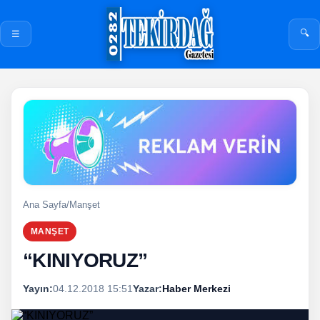
🔍
☰
Ana Sayfa
/
Manşet
MANŞET
“KINIYORUZ”
Yayın:
04.12.2018 15:51
Yazar:
Haber Merkezi