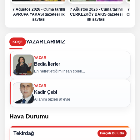
7 Ağustos 2026 - Cuma tarihli
7 Ağustos 2026 - Cuma tarihli
7 Ağus
AVRUPA YAKASI gazetesi ilk
ÇERKEZKÖY BAKIŞ gazetesi
ÇERKE
sayfası
ilk sayfası
YAZARLARIMIZ
KÖŞE
YAZAR
Bedia İlerler
En nefret ettiğim insan tipleri...
YAZAR
Kadir Çebi
Allahım bizleri af eyle
Hava Durumu
Tekirdağ
Parçalı Bulutlu