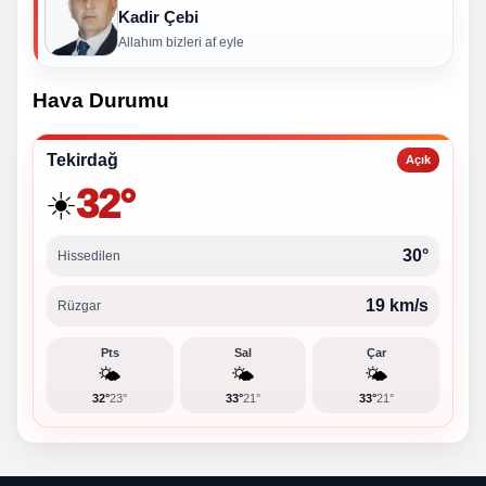
Kadir Çebi
Allahım bizleri af eyle
Hava Durumu
Tekirdağ
Açık
32°
☀️
30°
Hissedilen
19 km/s
Rüzgar
Pts
Sal
Çar
🌤️
🌤️
🌤️
32°
23°
33°
21°
33°
21°