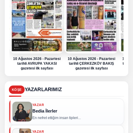
10 Ağustos 2026 - Pazartesi
10 Ağustos 2026 - Pazartesi
10 Ağu
tarihli AVRUPA YAKASI
tarihli ÇERKEZKÖY BAKIŞ
tarih
gazetesi ilk sayfası
gazetesi ilk sayfası
g
YAZARLARIMIZ
KÖŞE
YAZAR
Bedia İlerler
En nefret ettiğim insan tipleri...
YAZAR