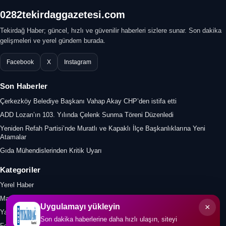
0282tekirdaggazetesi.com
Tekirdağ Haber; güncel, hızlı ve güvenilir haberleri sizlere sunar. Son dakika
gelişmeleri ve yerel gündem burada.
Facebook
X
Instagram
Son Haberler
Çerkezköy Belediye Başkanı Vahap Akay CHP’den istifa etti
ADD Lozan’ın 103. Yılında Çelenk Sunma Töreni Düzenledi
Yeniden Refah Partisi’nde Muratlı ve Kapaklı İlçe Başkanlıklarına Yeni
Atamalar
Gıda Mühendislerinden Kritik Uyarı
Kategoriler
Yerel Haber
Manşet
×
Uygulamayı yükleyin
Yazar
Son dakika haberlerine daha hızlı ulaşın, siteyi
Foto Galeri