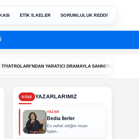
KASI
ETİK İLKELER
SORUMLULUK REDDİ
İ
•
LARI’NDAN YARATICI DRAMAYLA SAHNEYE İLK ADIM
Çerkezk
YAZARLARIMIZ
KÖŞE
YAZAR
Bedia İlerler
En nefret ettiğim insan
tipleri...