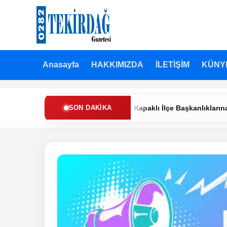
Anasayfa
HAKKIMIZDA
İLETİŞİM
KÜNY
Refah Partisi’nde Muratlı ve Kapaklı İlçe Başkanlıklarına Yeni Ata
SON DAKIKA