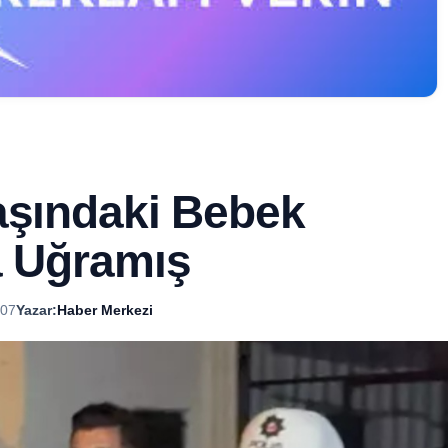
aşındaki Bebek
a Uğramış
:07
Yazar:
Haber Merkezi