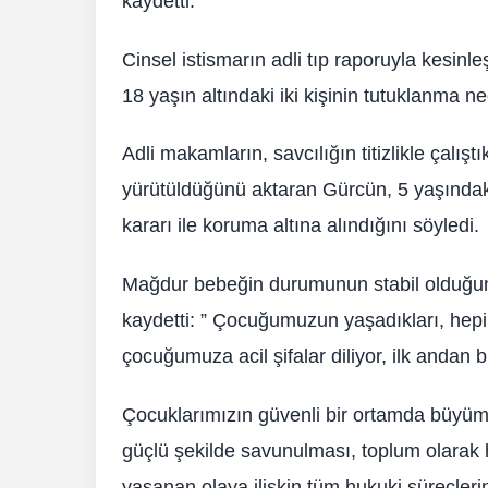
kaydetti.
Cinsel istismarın adli tıp raporuyla kesinle
18 yaşın altındaki iki kişinin tutuklanma n
Adli makamların, savcılığın titizlikle çalıştı
yürütüldüğünü aktaran Gürcün, 5 yaşındak
kararı ile koruma altına alındığını söyledi.
Mağdur bebeğin durumunun stabil olduğuna i
kaydetti: ” Çocuğumuzun yaşadıkları, hepi
çocuğumuza acil şifalar diliyor, ilk andan b
Çocuklarımızın güvenli bir ortamda büyüme
güçlü şekilde savunulması, toplum olarak 
yaşanan olaya ilişkin tüm hukuki süreçlerin