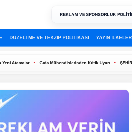
REKLAM VE SPONSORLUK POLİTİ
E
DÜZELTME VE TEKZİP POLİTİKASI
YAYIN İLKELER
•
•
malar
Gıda Mühendislerinden Kritik Uyarı
ŞEHİR TİYATRO