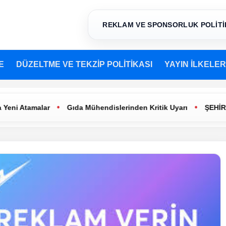
REKLAM VE SPONSORLUK POLİTİ
E
DÜZELTME VE TEKZİP POLİTİKASI
YAYIN İLKELER
•
•
malar
Gıda Mühendislerinden Kritik Uyarı
ŞEHİR TİYATRO