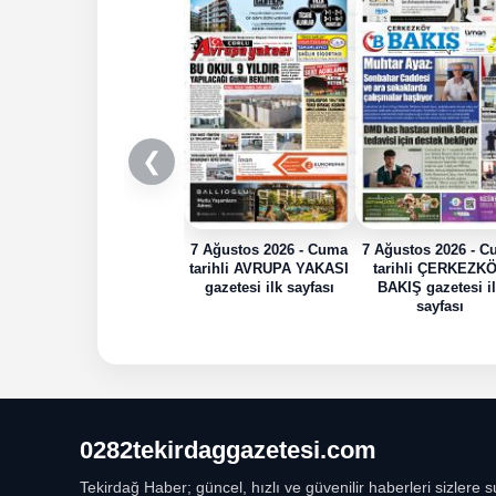
❮
7 Ağustos 2026 - Cuma
7 Ağustos 2026 - 
tarihli AVRUPA YAKASI
tarihli ÇERKEZK
gazetesi ilk sayfası
BAKIŞ gazetesi i
sayfası
0282tekirdaggazetesi.com
Tekirdağ Haber; güncel, hızlı ve güvenilir haberleri sizlere s