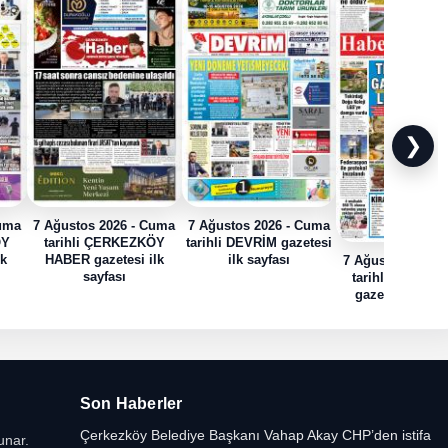
❯
Cuma
7 Ağustos 2026 - Cuma
7 Ağustos 2026 - Cuma
ÖY
tarihli ÇERKEZKÖY
tarihli DEVRİM gazetesi
lk
HABER gazetesi ilk
ilk sayfası
7 Ağustos 2026 
sayfası
tarihli HABER
gazetesi ilk sa
Son Haberler
Çerkezköy Belediye Başkanı Vahap Akay CHP’den istifa
unar.