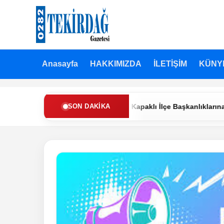
Anasayfa
HAKKIMIZDA
İLETİŞİM
KÜNY
Refah Partisi’nde Muratlı ve Kapaklı İlçe Başkanlıklarına Yeni Ata
SON DAKIKA