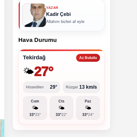
YAZAR
Kadir Çebi
Allahım bizleri af eyle
Hava Durumu
Tekirdağ
Az Bulutlu
27°
🌤️
29°
13 km/s
Hissedilen
Rüzgar
Cum
Cts
Paz
🌤️
🌤️
🌤️
33°
23°
33°
22°
33°
24°