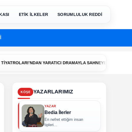
KASI
ETİK İLKELER
SORUMLULUK REDDİ
İ
•
LARI’NDAN YARATICI DRAMAYLA SAHNEYE İLK ADIM
Çerkezk
YAZARLARIMIZ
KÖŞE
YAZAR
Bedia İlerler
En nefret ettiğim insan
tipleri...