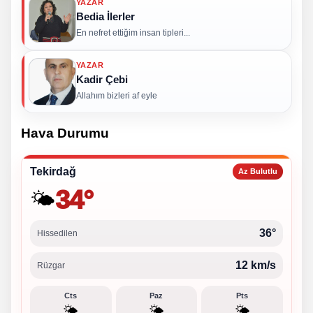
YAZAR
Bedia İlerler
En nefret ettiğim insan tipleri...
YAZAR
Kadir Çebi
Allahım bizleri af eyle
Hava Durumu
Tekirdağ
Az Bulutlu
34°
🌤️
36°
Hissedilen
12 km/s
Rüzgar
Cts
Paz
Pts
🌤️
🌤️
🌤️