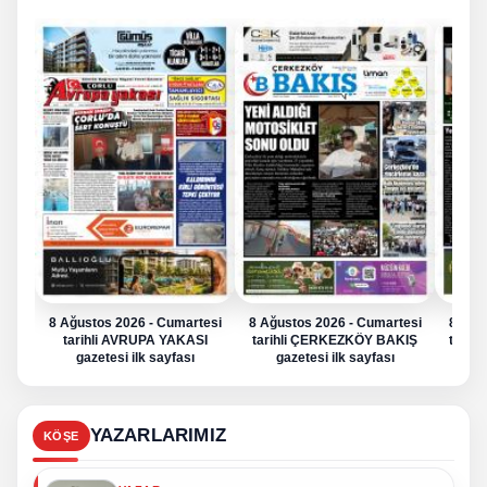
8 Ağustos 2026 - Cumartesi
8 Ağustos 2026 - Cumartesi
8 Ağu
tarihli AVRUPA YAKASI
tarihli ÇERKEZKÖY BAKIŞ
tarih
gazetesi ilk sayfası
gazetesi ilk sayfası
g
YAZARLARIMIZ
KÖŞE