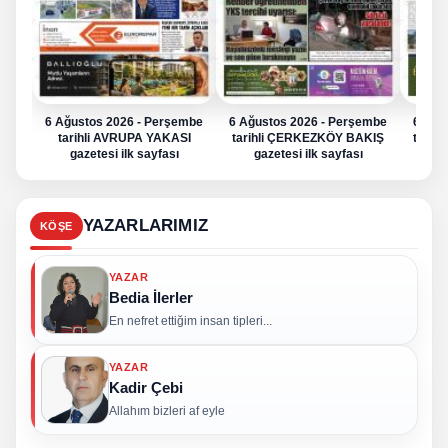
6 Ağustos 2026 - Perşembe
6 Ağustos 2026 - Perşembe
6 Ağu
tarihli AVRUPA YAKASI
tarihli ÇERKEZKÖY BAKIŞ
tarih
gazetesi ilk sayfası
gazetesi ilk sayfası
g
YAZARLARIMIZ
KÖŞE
YAZAR
Bedia İlerler
En nefret ettiğim insan tipleri...
YAZAR
Kadir Çebi
Allahım bizleri af eyle