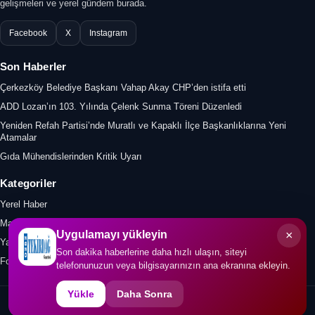
gelişmeleri ve yerel gündem burada.
Facebook
X
Instagram
Son Haberler
Çerkezköy Belediye Başkanı Vahap Akay CHP’den istifa etti
ADD Lozan’ın 103. Yılında Çelenk Sunma Töreni Düzenledi
Yeniden Refah Partisi’nde Muratlı ve Kapaklı İlçe Başkanlıklarına Yeni
Atamalar
Gıda Mühendislerinden Kritik Uyarı
Kategoriler
Yerel Haber
Manşet
×
Uygulamayı yükleyin
Yazar
Son dakika haberlerine daha hızlı ulaşın, siteyi
Foto Galeri
telefonunuzun veya bilgisayarınızın ana ekranına ekleyin.
Yükle
Daha Sonra
© 2026 0282tekirdaggazetesi.com. Tüm hakları saklıdır.
İletişim
KVKK
Gizlilik