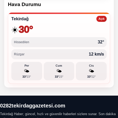
Hava Durumu
Tekirdağ
Açık
30°
☀️
32°
Hissedilen
12 km/s
Rüzgar
Per
Cum
Cts
🌤️
🌤️
🌤️
33°
23°
33°
23°
33°
22°
0282tekirdaggazetesi.com
Tekirdağ Haber; güncel, hızlı ve güvenilir haberleri sizlere sunar. Son dakika