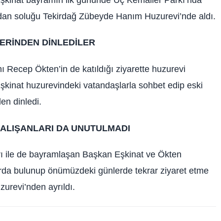
dan soluğu Tekirdağ Zübeyde Hanım Huzurevi’nde aldı.
ERİNDEN DİNLEDİLER
ı Recep Ökten’in de katıldığı ziyarette huzurevi
Eşkinat huzurevindeki vatandaşlarla sohbet edip eski
en dinledi.
ÇALIŞANLARI DA UNUTULMADI
ı ile de bayramlaşan Başkan Eşkinat ve Ökten
larda bulunup önümüzdeki günlerde tekrar ziyaret etme
urevi’nden ayrıldı.