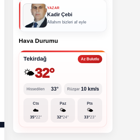
YAZAR
Kadir Çebi
Allahım bizleri af eyle
Hava Durumu
Tekirdağ
Az Bulutlu
32°
🌤️
33°
10 km/s
Hissedilen
Rüzgar
Cts
Paz
Pts
☁️
🌤️
🌤️
35°
22°
32°
24°
33°
23°