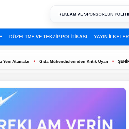
REKLAM VE SPONSORLUK POLİTİ
E
DÜZELTME VE TEKZİP POLİTİKASI
YAYIN İLKELER
•
•
 Atamalar
Gıda Mühendislerinden Kritik Uyarı
ŞEHİR TİYA