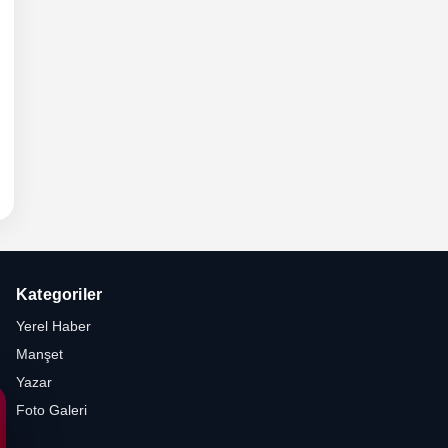
6 -
hli
etesi
Kategoriler
Yerel Haber
Manşet
Yazar
Foto Galeri