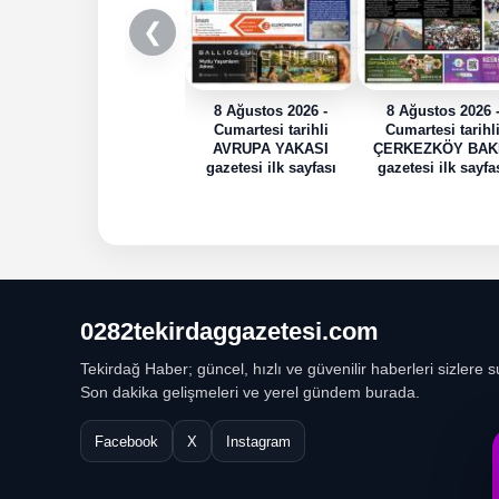
❮
8 Ağustos 2026 -
8 Ağustos 2026 
Cumartesi tarihli
Cumartesi tarihl
AVRUPA YAKASI
ÇERKEZKÖY BAK
gazetesi ilk sayfası
gazetesi ilk sayfa
0282tekirdaggazetesi.com
Tekirdağ Haber; güncel, hızlı ve güvenilir haberleri sizlere s
Son dakika gelişmeleri ve yerel gündem burada.
Facebook
X
Instagram