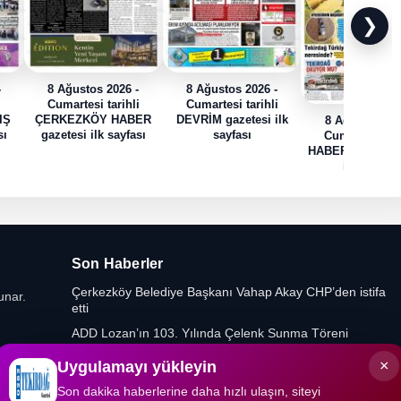
❯
-
8 Ağustos 2026 -
8 Ağustos 2026 -
i
Cumartesi tarihli
Cumartesi tarihli
IŞ
ÇERKEZKÖY HABER
DEVRİM gazetesi ilk
8 Ağustos 202
sı
gazetesi ilk sayfası
sayfası
Cumartesi tari
HABER TRAK gaz
ilk sayfası
Son Haberler
Çerkezköy Belediye Başkanı Vahap Akay CHP’den istifa
unar.
etti
ADD Lozan’ın 103. Yılında Çelenk Sunma Töreni
Düzenledi
×
Uygulamayı yükleyin
Yeniden Refah Partisi’nde Muratlı ve Kapaklı İlçe
Başkanlıklarına Yeni Atamalar
Son dakika haberlerine daha hızlı ulaşın, siteyi