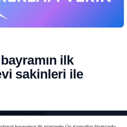
bayramın ilk
 sakinleri ile
kinat bayramın ilk gününde Üç Kemaller Parkı’nda