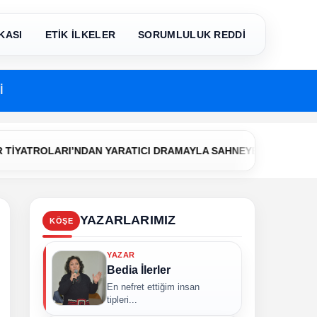
KASI
ETİK İLKELER
SORUMLULUK REDDİ
İ
•
TROLARI’NDAN YARATICI DRAMAYLA SAHNEYE İLK ADIM
Çer
YAZARLARIMIZ
KÖŞE
YAZAR
Bedia İlerler
En nefret ettiğim insan
tipleri...