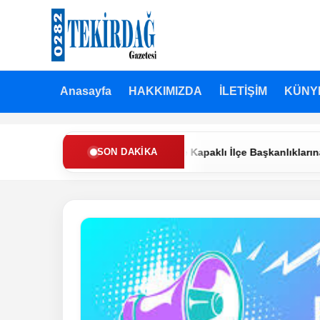
Anasayfa
HAKKIMIZDA
İLETİŞİM
KÜNY
den Refah Partisi’nde Muratlı ve Kapaklı İlçe Başkanlıklarına Yeni
SON DAKIKA