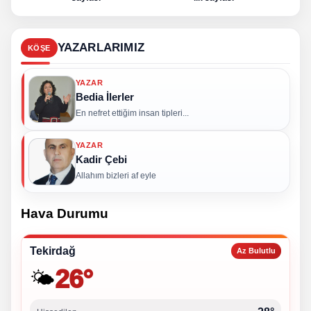
YAZARLARIMIZ
KÖŞE
YAZAR
Bedia İlerler
En nefret ettiğim insan tipleri...
YAZAR
Kadir Çebi
Allahım bizleri af eyle
Hava Durumu
Tekirdağ
Az Bulutlu
26°
🌤️