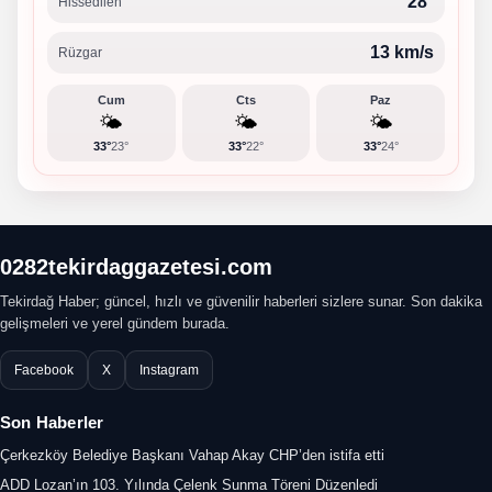
28°
Hissedilen
13 km/s
Rüzgar
Cum
Cts
Paz
🌤️
🌤️
🌤️
33°
23°
33°
22°
33°
24°
0282tekirdaggazetesi.com
Tekirdağ Haber; güncel, hızlı ve güvenilir haberleri sizlere sunar. Son dakika
gelişmeleri ve yerel gündem burada.
Facebook
X
Instagram
Son Haberler
Çerkezköy Belediye Başkanı Vahap Akay CHP’den istifa etti
ADD Lozan’ın 103. Yılında Çelenk Sunma Töreni Düzenledi