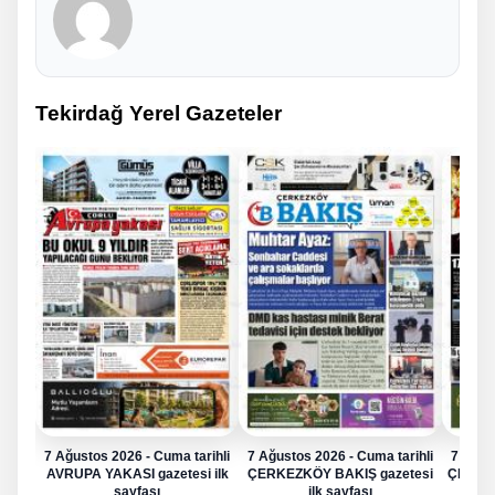
Tekirdağ Yerel Gazeteler
7 Ağustos 2026 - Cuma tarihli
7 Ağustos 2026 - Cuma tarihli
7 Ağus
AVRUPA YAKASI gazetesi ilk
ÇERKEZKÖY BAKIŞ gazetesi
ÇERKE
sayfası
ilk sayfası