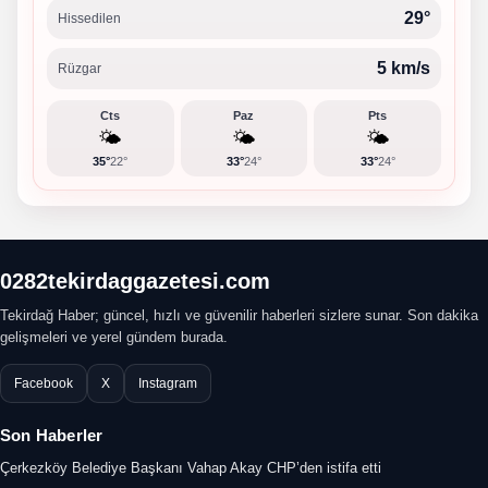
29°
Hissedilen
5 km/s
Rüzgar
Cts
Paz
Pts
🌤️
🌤️
🌤️
35°
22°
33°
24°
33°
24°
0282tekirdaggazetesi.com
Tekirdağ Haber; güncel, hızlı ve güvenilir haberleri sizlere sunar. Son dakika
gelişmeleri ve yerel gündem burada.
Facebook
X
Instagram
Son Haberler
Çerkezköy Belediye Başkanı Vahap Akay CHP’den istifa etti