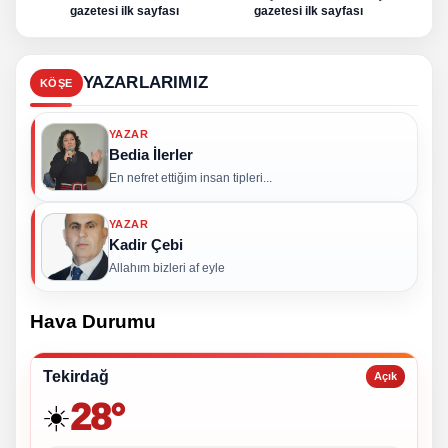
gazetesi ilk sayfası
gazetesi ilk sayfası
g
YAZARLARIMIZ
KÖŞE
YAZAR
Bedia İlerler
En nefret ettiğim insan tipleri...
YAZAR
Kadir Çebi
Allahım bizleri af eyle
Hava Durumu
Tekirdağ
Açık
28°
☀️