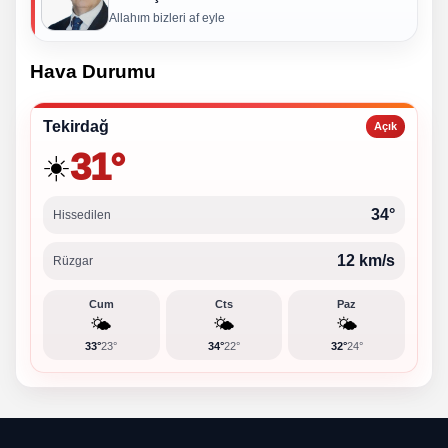
Allahım bizleri af eyle
Hava Durumu
Tekirdağ
Açık
31°
☀️
34°
Hissedilen
12 km/s
Rüzgar
Cum
Cts
Paz
🌤️
🌤️
🌤️
33°
23°
34°
22°
32°
24°