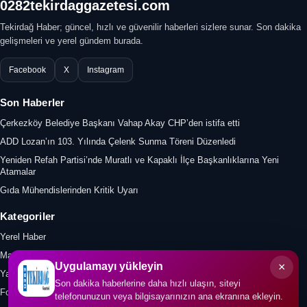
0282tekirdaggazetesi.com
Tekirdağ Haber; güncel, hızlı ve güvenilir haberleri sizlere sunar. Son dakika
gelişmeleri ve yerel gündem burada.
Facebook
X
Instagram
Son Haberler
Çerkezköy Belediye Başkanı Vahap Akay CHP’den istifa etti
ADD Lozan’ın 103. Yılında Çelenk Sunma Töreni Düzenledi
Yeniden Refah Partisi’nde Muratlı ve Kapaklı İlçe Başkanlıklarına Yeni
Atamalar
Gıda Mühendislerinden Kritik Uyarı
Kategoriler
Yerel Haber
Manşet
×
Uygulamayı yükleyin
Yazar
Son dakika haberlerine daha hızlı ulaşın, siteyi
Foto Galeri
telefonunuzun veya bilgisayarınızın ana ekranına ekleyin.