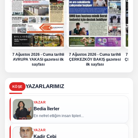
7 Ağustos 2026 - Cuma tarihli
7 Ağustos 2026 - Cuma tarihli
7 Ağus
AVRUPA YAKASI gazetesi ilk
ÇERKEZKÖY BAKIŞ gazetesi
ÇERKE
sayfası
ilk sayfası
YAZARLARIMIZ
KÖŞE
YAZAR
Bedia İlerler
En nefret ettiğim insan tipleri...
YAZAR
Kadir Çebi