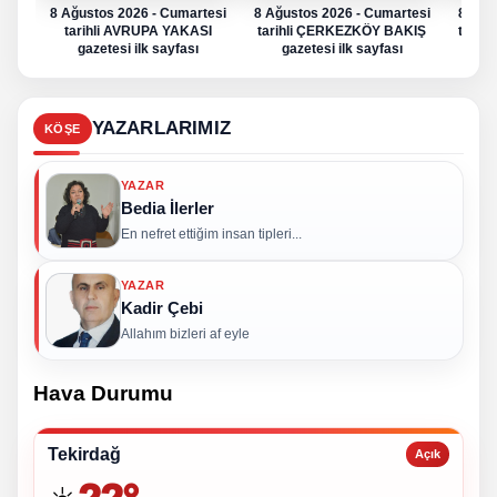
8 Ağustos 2026 - Cumartesi
8 Ağustos 2026 - Cumartesi
8 Ağu
tarihli AVRUPA YAKASI
tarihli ÇERKEZKÖY BAKIŞ
tarih
gazetesi ilk sayfası
gazetesi ilk sayfası
g
YAZARLARIMIZ
KÖŞE
YAZAR
Bedia İlerler
En nefret ettiğim insan tipleri...
YAZAR
Kadir Çebi
Allahım bizleri af eyle
Hava Durumu
Tekirdağ
Açık