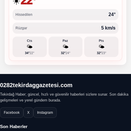
22°
☀️
24°
Hissedilen
5 km/s
Rüzgar
Cts
Paz
Pts
🌤️
🌤️
🌤️
34°
22°
32°
24°
32°
23°
0282tekirdaggazetesi.com
Tekirdağ Haber; güncel, hızlı ve güvenilir haberleri sizlere sunar. Son dakika
gelişmeleri ve yerel gündem burada.
Facebook
X
Instagram
Son Haberler