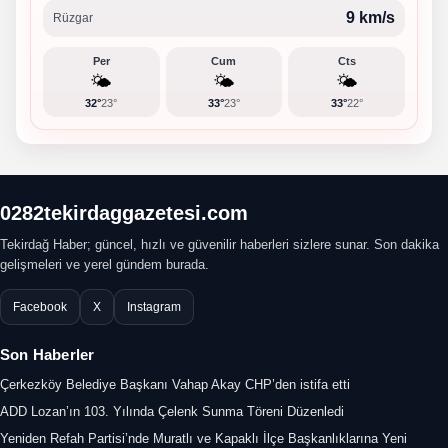
9 km/s
Rüzgar
Per
Cum
Cts
🌤️
🌤️
🌤️
32°
23°
33°
23°
33°
22°
0282tekirdaggazetesi.com
Tekirdağ Haber; güncel, hızlı ve güvenilir haberleri sizlere sunar. Son dakika
gelişmeleri ve yerel gündem burada.
Facebook
X
Instagram
Son Haberler
Çerkezköy Belediye Başkanı Vahap Akay CHP’den istifa etti
ADD Lozan’ın 103. Yılında Çelenk Sunma Töreni Düzenledi
Yeniden Refah Partisi’nde Muratlı ve Kapaklı İlçe Başkanlıklarına Yeni