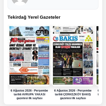
Tekirdağ Yerel Gazeteler
6 Ağustos 2026 - Perşembe
6 Ağustos 2026 - Perşembe
6 Ağu
tarihli AVRUPA YAKASI
tarihli ÇERKEZKÖY BAKIŞ
tarih
gazetesi ilk sayfası
gazetesi ilk sayfası
g