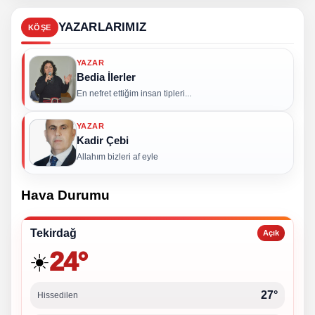
YAZARLARIMIZ
KÖŞE
YAZAR
Bedia İlerler
En nefret ettiğim insan tipleri...
YAZAR
Kadir Çebi
Allahım bizleri af eyle
Hava Durumu
Tekirdağ
Açık
24°
☀️
27°
Hissedilen