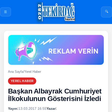
🔍
☰
Ana Sayfa
/
Yerel Haber
YEREL HABER
Başkan Albayrak Cumhuriyet
İlkokulunun Gösterisini İzledi
Yayın:
13.03.2017 16:55
Yazar: