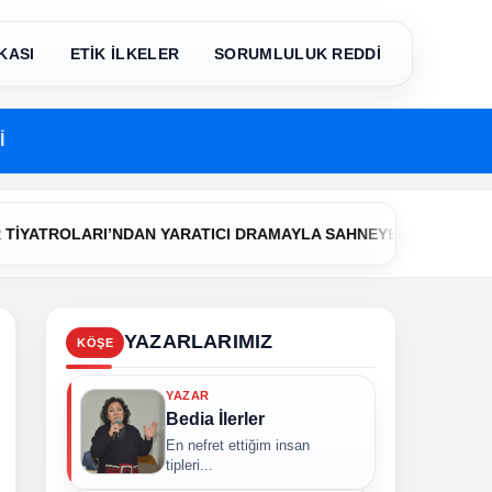
KASI
ETİK İLKELER
SORUMLULUK REDDİ
İ
•
TROLARI’NDAN YARATICI DRAMAYLA SAHNEYE İLK ADIM
Çerk
YAZARLARIMIZ
KÖŞE
YAZAR
Bedia İlerler
En nefret ettiğim insan
tipleri...