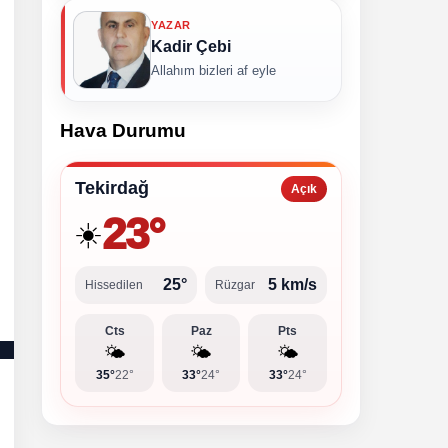
YAZAR
Kadir Çebi
Allahım bizleri af eyle
Hava Durumu
Tekirdağ
Açık
23°
☀️
25°
5 km/s
Hissedilen
Rüzgar
Cts
Paz
Pts
🌤️
🌤️
🌤️
35°
22°
33°
24°
33°
24°