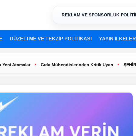
REKLAM VE SPONSORLUK POLİTİ
E
DÜZELTME VE TEKZİP POLİTİKASI
YAYIN İLKELER
•
•
 Atamalar
Gıda Mühendislerinden Kritik Uyarı
ŞEHİR TİYA