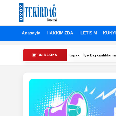
Anasayfa
HAKKIMIZDA
İLETİŞİM
KÜNY
den Refah Partisi’nde Muratlı ve Kapaklı İlçe Başkanlıklarına Yeni
SON DAKIKA