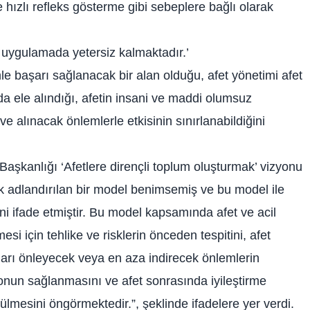
e hızlı refleks gösterme gibi sebeplere bağlı olarak
 uygulamada yetersiz kalmaktadır.’
le başarı sağlanacak bir alan olduğu, afet yönetimi afet
a ele alındığı, afetin insani ve maddi olumsuz
 ve alınacak önlemlerle etkisinin sınırlanabildiğini
şkanlığı ‘Afetlere dirençli toplum oluşturmak’ vizyonu
rak adlandırılan bir model benimsemiş ve bu model ile
ini ifade etmiştir. Bu model kapsamında afet ve acil
i için tehlike ve risklerin önceden tespitini, afet
rı önleyecek veya en aza indirecek önlemlerin
nun sağlanmasını ve afet sonrasında iyileştirme
tülmesini öngörmektedir.”, şeklinde ifadelere yer verdi.