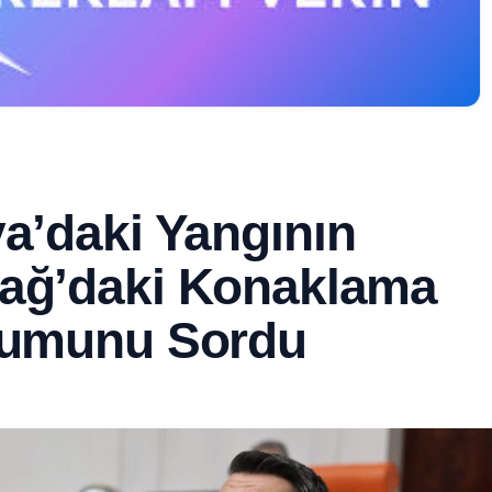
ya’daki Yangının
dağ’daki Konaklama
urumunu Sordu