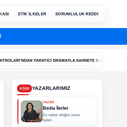
KASI
ETİK İLKELER
SORUMLULUK REDDİ
İ
•
NDAN YARATICI DRAMAYLA SAHNEYE İLK ADIM
Çerkezköy Bele
YAZARLARIMIZ
KÖŞE
YAZAR
Bedia İlerler
En nefret ettiğim insan
tipleri...