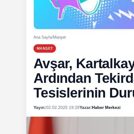
Ana Sayfa
/
Manşet
MANŞET
Avşar, Kartalka
Ardından Tekir
Tesislerinin D
Yayın:
02.02.2025 19:28
Yazar:
Haber Merkezi