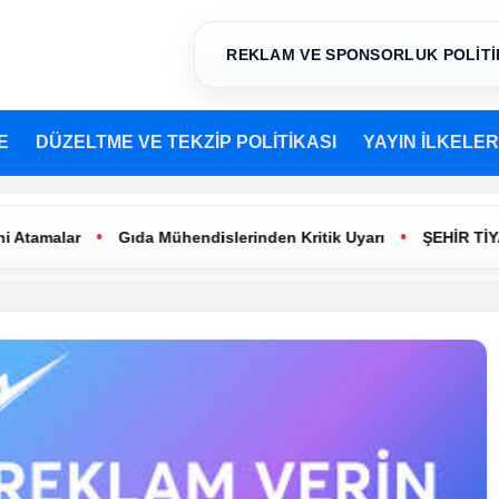
REKLAM VE SPONSORLUK POLİTİ
E
DÜZELTME VE TEKZİP POLİTİKASI
YAYIN İLKELER
•
•
Gıda Mühendislerinden Kritik Uyarı
ŞEHİR TİYATROLARI’