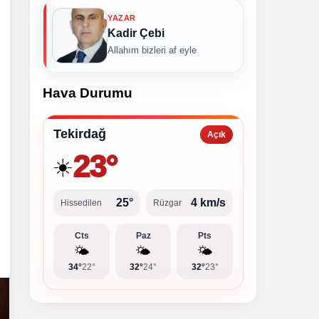
YAZAR
Kadir Çebi
Allahım bizleri af eyle
Hava Durumu
Tekirdağ
Açık
23°
☀️
25°
4 km/s
Hissedilen
Rüzgar
Cts
Paz
Pts
🌤️
🌤️
🌤️
34°
22°
32°
24°
32°
23°