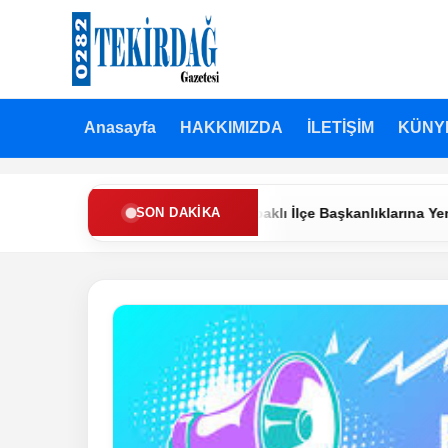
Anasayfa
HAKKIMIZDA
İLETİŞİM
KÜNY
Partisi’nde Muratlı ve Kapaklı İlçe Başkanlıklarına Yeni Atamalar
SON DAKIKA