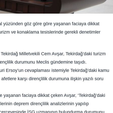
mal yüzünden göz göre göre yaşanan faciaya dikkat
urizm ve konaklama tesislerinde gerekli denetimler
ekirdağ Milletvekili Cem Avşar, Tekirdağ’daki turizm
irençlilik durumunu Meclis gündemine taşıdı.
ri Ersoy’un cevaplaması istemiyle Tekirdağ’daki kamu
fetlere karşı dirençlilik durumuna ilişkin yazılı soru
 yaşanan faciaya dikkat çeken Avşar, ‘Tekirdağ’daki
rinin deprem dirençlilik analizlerinin yapılıp
uat çerçevesinde İSG uzmanının bulundurma durumunu,