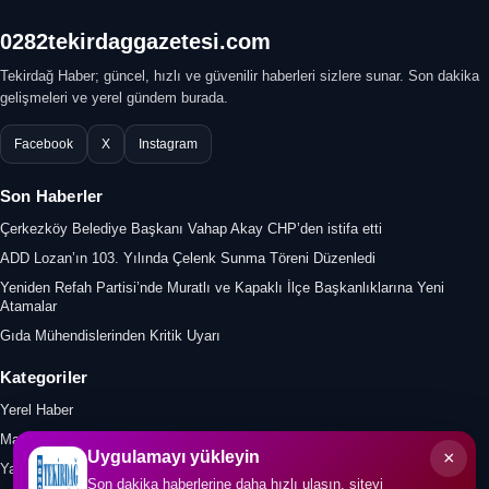
0282tekirdaggazetesi.com
Tekirdağ Haber; güncel, hızlı ve güvenilir haberleri sizlere sunar. Son dakika
gelişmeleri ve yerel gündem burada.
Facebook
X
Instagram
Son Haberler
Çerkezköy Belediye Başkanı Vahap Akay CHP’den istifa etti
ADD Lozan’ın 103. Yılında Çelenk Sunma Töreni Düzenledi
Yeniden Refah Partisi’nde Muratlı ve Kapaklı İlçe Başkanlıklarına Yeni
Atamalar
Gıda Mühendislerinden Kritik Uyarı
Kategoriler
Yerel Haber
Manşet
×
Uygulamayı yükleyin
Yazar
Son dakika haberlerine daha hızlı ulaşın, siteyi