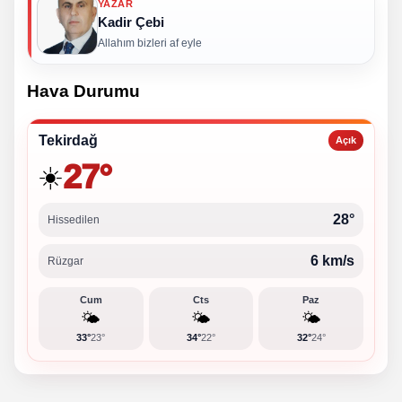
YAZAR
Kadir Çebi
Allahım bizleri af eyle
Hava Durumu
Tekirdağ
Açık
27°
☀️
28°
Hissedilen
6 km/s
Rüzgar
Cum
Cts
Paz
🌤️
🌤️
🌤️
33°
23°
34°
22°
32°
24°