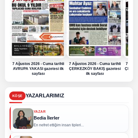
7 Ağustos 2026 - Cuma tarihli
7 Ağustos 2026 - Cuma tarihli
7 Ağus
AVRUPA YAKASI gazetesi ilk
ÇERKEZKÖY BAKIŞ gazetesi
ÇERKE
sayfası
ilk sayfası
YAZARLARIMIZ
KÖŞE
YAZAR
Bedia İlerler
En nefret ettiğim insan tipleri...