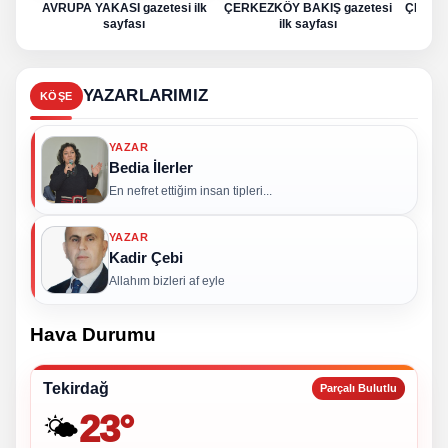
AVRUPA YAKASI gazetesi ilk
ÇERKEZKÖY BAKIŞ gazetesi
ÇERKE
sayfası
ilk sayfası
YAZARLARIMIZ
KÖŞE
YAZAR
Bedia İlerler
En nefret ettiğim insan tipleri...
YAZAR
Kadir Çebi
Allahım bizleri af eyle
Hava Durumu
Tekirdağ
Parçalı Bulutlu
23°
🌤️