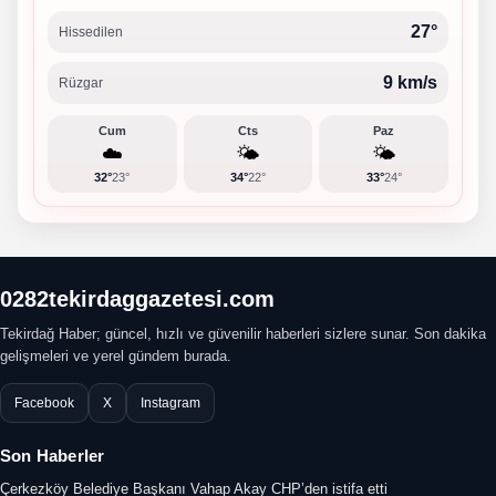
27°
Hissedilen
9 km/s
Rüzgar
Cum
Cts
Paz
☁️
🌤️
🌤️
32°
23°
34°
22°
33°
24°
0282tekirdaggazetesi.com
Tekirdağ Haber; güncel, hızlı ve güvenilir haberleri sizlere sunar. Son dakika
gelişmeleri ve yerel gündem burada.
Facebook
X
Instagram
Son Haberler
Çerkezköy Belediye Başkanı Vahap Akay CHP’den istifa etti