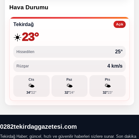
Hava Durumu
Tekirdağ
Açık
23°
☀️
25°
Hissedilen
4 km/s
Rüzgar
Cts
Paz
Pts
🌤️
🌤️
🌤️
34°
22°
32°
24°
32°
23°
0282tekirdaggazetesi.com
Tekirdağ Haber; güncel, hızlı ve güvenilir haberleri sizlere sunar. Son dakika