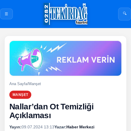
🔍
☰
Ana Sayfa
/
Manşet
MANŞET
Nallar’dan Ot Temizliği
Açıklaması
Yayın:
09.07.2024 13:13
Yazar:
Haber Merkezi