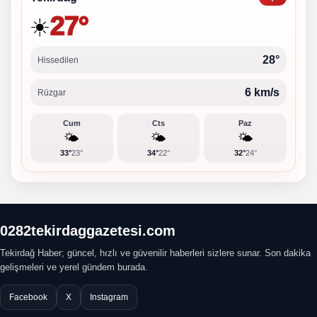
27°
☀️
28°
Hissedilen
6 km/s
Rüzgar
Cum
Cts
Paz
🌤️
🌤️
🌤️
33°
23°
34°
22°
32°
24°
0282tekirdaggazetesi.com
Tekirdağ Haber; güncel, hızlı ve güvenilir haberleri sizlere sunar. Son dakika
gelişmeleri ve yerel gündem burada.
Facebook
X
Instagram