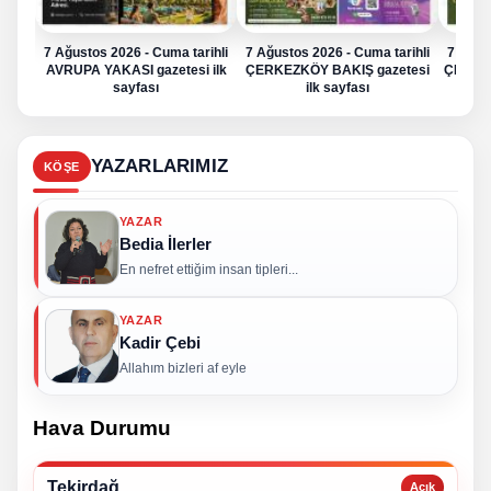
7 Ağustos 2026 - Cuma tarihli
7 Ağustos 2026 - Cuma tarihli
7 Ağus
AVRUPA YAKASI gazetesi ilk
ÇERKEZKÖY BAKIŞ gazetesi
ÇERKE
sayfası
ilk sayfası
YAZARLARIMIZ
KÖŞE
YAZAR
Bedia İlerler
En nefret ettiğim insan tipleri...
YAZAR
Kadir Çebi
Allahım bizleri af eyle
Hava Durumu
Tekirdağ
Açık