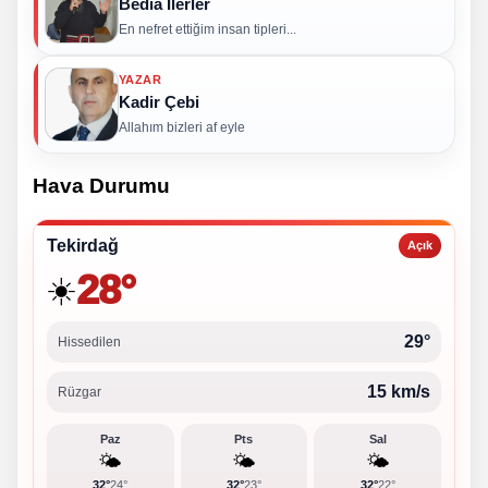
Bedia İlerler
En nefret ettiğim insan tipleri...
YAZAR
Kadir Çebi
Allahım bizleri af eyle
Hava Durumu
Tekirdağ
Açık
28°
☀️
29°
Hissedilen
15 km/s
Rüzgar
Paz
Pts
Sal
🌤️
🌤️
🌤️
32°
24°
32°
23°
32°
22°