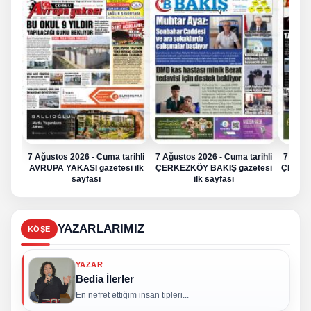
7 Ağustos 2026 - Cuma tarihli
7 Ağustos 2026 - Cuma tarihli
7 Ağus
AVRUPA YAKASI gazetesi ilk
ÇERKEZKÖY BAKIŞ gazetesi
ÇERKE
sayfası
ilk sayfası
YAZARLARIMIZ
KÖŞE
YAZAR
Bedia İlerler
En nefret ettiğim insan tipleri...