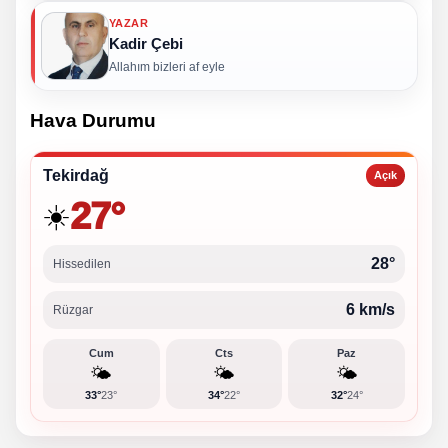
YAZAR
Kadir Çebi
Allahım bizleri af eyle
Hava Durumu
Tekirdağ
Açık
27°
☀️
28°
Hissedilen
6 km/s
Rüzgar
Cum
Cts
Paz
🌤️
🌤️
🌤️
33°
23°
34°
22°
32°
24°